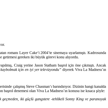
yor.
satan romanı
Layer Cake
‘i 2004’te sinemaya uyarlamıştı. Kadrosunda
ne getirmesi gereken iki büyük görevi konu alıyordu.
yapılmış, Craig yerine
Jason Statham
başrol için öne çıkmıştı. Ancak
kaybolmak için en iyi yer televizyondu”
diyerek Viva La Madness’ın
serisinde çalışmış
Steve Chasman
‘ı barındırıyor. Dizinin hangi kanalda
yon başrol denemesi olan Viva La Madness’ın konusu ise kısaca şöyle:
ok geçmeden, iki güçlü gangstere -tehlikeli Sonny King ve paranoyak