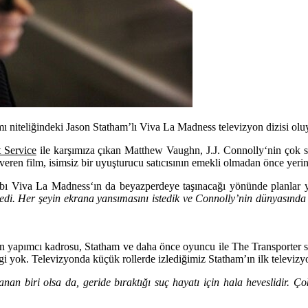
ı niteliğindeki Jason Statham’lı Viva La Madness televizyon dizisi olu
 Service
ile karşımıza çıkan
Matthew Vaughn
,
J.J. Connolly
‘nin çok 
 veren film, isimsiz bir uyuşturucu satıcısının emekli olmadan önce yeri
abı
Viva La Madness
‘ın da beyazperdeye taşınacağı yönünde planlar 
i. Her şeyin ekrana yansımasını istedik ve Connolly’nin dünyasında 
nin yapımcı kadrosu, Statham ve daha önce oyuncu ile
The Transporter
gi yok. Televizyonda küçük rollerde izlediğimiz Statham’ın ilk televiz
an biri olsa da, geride bıraktığı suç hayatı için hala heveslidir. Ç