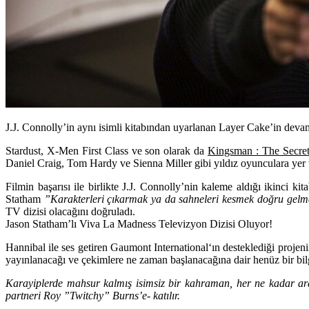
J.J. Connolly’in aynı isimli kitabından uyarlanan Layer Cake’in devam
Stardust
,
X-Men First Class
ve son olarak da
Kingsman : The Secret
Daniel Craig
,
Tom Hardy
ve
Sienna Miller
gibi yıldız oyunculara yer
Filmin başarısı ile birlikte J.J. Connolly’nin kaleme aldığı ikinci kit
Statham
”Karakterleri çıkarmak ya da sahneleri kesmek doğru gelmed
TV dizisi olacağını doğruladı.
Jason Statham’lı Viva La Madness Televizyon Dizisi Oluyor!
Hannibal
ile ses getiren
Gaumont International
‘ın desteklediği proje
yayınlanacağı ve çekimlere ne zaman başlanacağına dair henüz bir bil
Karayiplerde mahsur kalmış isimsiz bir kahraman, her ne kadar aran
partneri Roy ”Twitchy” Burns’e- katılır.