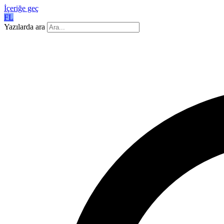
İçeriğe geç
FL
Yazılarda ara