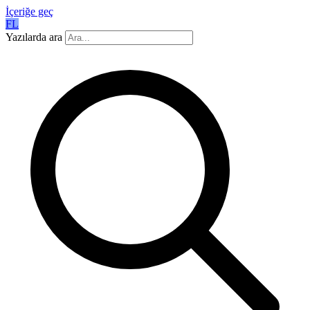
İçeriğe geç
FL
Yazılarda ara