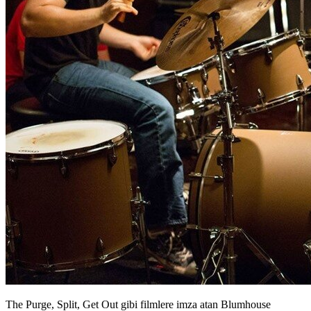
The Purge, Split, Get Out gibi filmlere imza atan Blumhouse