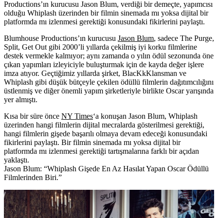
Productions’ın kurucusu Jason Blum, verdiği bir demeçte, yapımcısı
olduğu
Whiplash üzerinden bir filmin sinemada mı yoksa dijital bir
platformda mı izlenmesi gerektiği konusundaki fikirlerini paylaştı.
Blumhouse Productions’ın kurucusu
Jason Blum
,
sadece The Purge,
Split, Get Out gibi 2000’li yıllarda çekilmiş iyi korku filmlerine
destek vermekle kalmıyor; aynı zamanda o yılın ödül sezonunda öne
çıkan yapımları izleyiciyle buluşturmak için de kayda değer işlere
imza atıyor. Geçtiğimiz yıllarda şirket,
BlacKkKlansman
ve
Whiplash
gibi düşük bütçeyle çekilen ödüllü filmlerin dağıtımcılığını
üstlenmiş ve diğer önemli yapım şirketleriyle birlikte Oscar yarışında
yer almıştı.
Kısa bir süre önce
NY Times
‘a konuşan Jason Blum, Whiplash
üzerinden hangi filmlerin dijital mecralarda gösterilmesi gerektiği,
hangi filmlerin gişede başarılı olmaya devam edeceği konusundaki
fikirlerini paylaştı. Bir filmin sinemada mı yoksa dijital bir
platformda mı izlenmesi gerektiği tartışmalarına farklı bir açıdan
yaklaştı.
Jason Blum: “Whiplash Gişede En Az Hasılat Yapan Oscar Ödüllü
Filmlerinden Biri.”