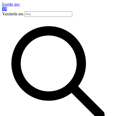
İçeriğe geç
FL
Yazılarda ara