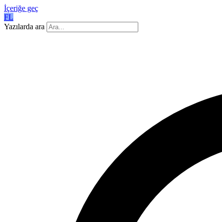
İçeriğe geç
FL
Yazılarda ara