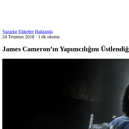
Yazarlar
Etiketler
Hakkında
24 Temmuz 2018
·
1 dk okuma
James Cameron’ın Yapımcılığını Üstlendiği