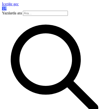
İçeriğe geç
FL
Yazılarda ara