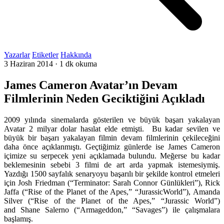
Yazarlar
Etiketler
Hakkında
3 Haziran 2014
·
1 dk okuma
James Cameron Avatar’ın Devam
Filmlerinin Neden Geciktiğini Açıkladı
2009 yılında sinemalarda gösterilen ve büyük başarı yakalayan
Avatar 2 milyar dolar hasılat elde etmişti. Bu kadar sevilen ve
büyük bir başarı yakalayan filmin devam filmlerinin çekileceğini
daha önce açıklanmıştı. Geçtiğimiz günlerde ise James Cameron
içimize su serpecek yeni açıklamada bulundu. Meğerse bu kadar
beklemesinin sebebi 3 filmi de art arda yapmak istemesiymiş.
Yazdığı 1500 sayfalık senaryoyu başarılı bir şekilde kontrol etmeleri
için Josh Friedman (“Terminator: Sarah Connor Günlükleri”), Rick
Jaffa (“Rise of the Planet of the Apes,” “JurassicWorld”), Amanda
Silver (“Rise of the Planet of the Apes,” “Jurassic World”)
and Shane Salerno (“Armageddon,” “Savages”) ile çalışmalara
başlamış.