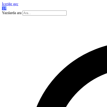
İçeriğe geç
FL
Yazılarda ara