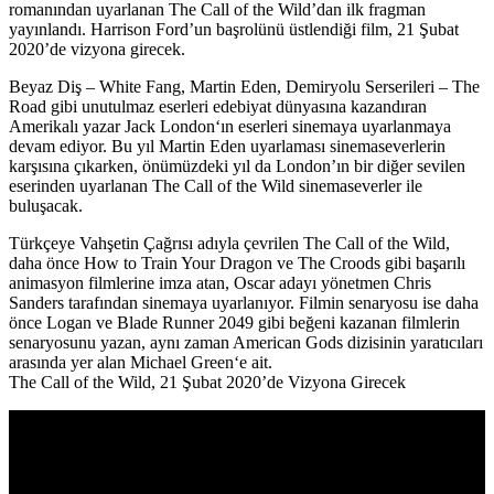
romanından uyarlanan The Call of the Wild’dan ilk fragman
yayınlandı. Harrison Ford’un başrolünü üstlendiği film, 21 Şubat
2020’de vizyona girecek.
Beyaz Diş – White Fang, Martin Eden, Demiryolu Serserileri – The
Road gibi unutulmaz eserleri edebiyat dünyasına kazandıran
Amerikalı yazar
Jack London
‘ın eserleri sinemaya uyarlanmaya
devam ediyor. Bu yıl Martin Eden uyarlaması sinemaseverlerin
karşısına çıkarken, önümüzdeki yıl da London’ın bir diğer sevilen
eserinden uyarlanan
The Call of the Wild
sinemaseverler ile
buluşacak.
Türkçeye Vahşetin Çağrısı adıyla çevrilen The Call of the Wild,
daha önce How to Train Your Dragon ve The Croods gibi başarılı
animasyon filmlerine imza atan, Oscar adayı yönetmen
Chris
Sanders
tarafından sinemaya uyarlanıyor. Filmin senaryosu ise daha
önce Logan ve Blade Runner 2049 gibi beğeni kazanan filmlerin
senaryosunu yazan, aynı zaman American Gods dizisinin yaratıcıları
arasında yer alan
Michael Green
‘e ait.
The Call of the Wild, 21 Şubat 2020’de Vizyona Girecek