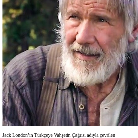
Jack London’ın Türkçeye Vahşetin Çağrısı adıyla çevrilen