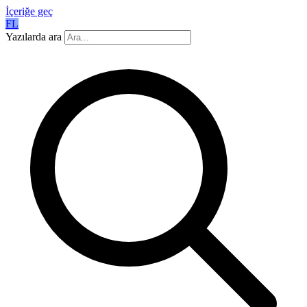
İçeriğe geç
FL
Yazılarda ara