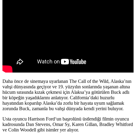
Daha önce de sinemaya uyarlanan The Call of the Wild, Alaska’nın
vahşi dünyasında geçiyor ve 19. yüzyılın sonlarında yaşanan altına
hücum sırasında kızak çekmesi için Alaksa’ya götürülen Buck adlı
bir köpeğin yaşadıklarını anlatıyor. California’daki huzurlu
hayatından koparılıp Alaska’da zorlu bir hayata uyum sağlamak
zorunda Buck, zamanla bu vahşi dünyada kendi yerini buluyor.
Usta oyuncu
Harrison Ford
‘un başrolünü üstlendiği filmin oyuncu
kadrosunda
Dan Stevens, Omar Sy, Karen Gillan, Bradley Whitford
ve
Colin Woodell
gibi isimler yer alıyor.