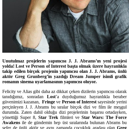
Unutulmaz projelerin yapımcısı J. J. Abrams’ın yeni projesi
yolda! Lost ve Person of Interest başta olmak üzere hayranlıkla
takip edilen birçok projenin yapımcısı olan J. J. Abrams, ünlü
aktör Greg Grunberg’in yazdığı Dream Jumper isimli grafik
romanın sinema uyarlamasının yapımcısı oluyor.
Felicity
ve
Alias
gibi daha az dikkat çeken dizilerin yapımcısı olarak
tanıdığımız, sonradan
Lost
’a duyduğumuz hayranlıkla beraber
güvenimizi kazanan,
Fringe
ve
Person of Interest
sayesinde yerini
perçinleyen
J. J. Abrams
bu sıralar birçok dizi ve film ile meşgul
durumda. Zaten dahil olduğu dizi projelerinin başarısı ortadayken,
yönettiği
Super 8
,
Star Trek
filmleri ve
Star Wars: The Force
Awakens
ile de gündemin hep üst sıralarında bulunan Abrams bu
sefer de ünlü aktör ve aynı zamanda çocukluk aradaşı olan
Greg