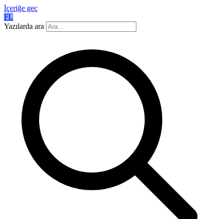
İçeriğe geç
FL
Yazılarda ara