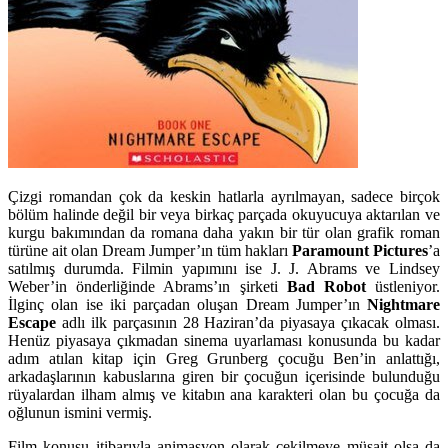
Çizgi romandan çok da keskin hatlarla ayrılmayan, sadece birçok
bölüm halinde değil bir veya birkaç parçada okuyucuya aktarılan ve
kurgu bakımından da romana daha yakın bir tür olan grafik roman
türüne ait olan Dream Jumper’ın tüm hakları
Paramount Pictures
’a
satılmış durumda. Filmin yapımını ise J. J. Abrams ve Lindsey
Weber’in önderliğinde Abrams’ın şirketi
Bad Robot
üstleniyor.
İlginç olan ise iki parçadan oluşan Dream Jumper’ın
Nightmare
Escape
adlı ilk parçasının 28 Haziran’da piyasaya çıkacak olması.
Henüz piyasaya çıkmadan sinema uyarlaması konusunda bu kadar
adım atılan kitap için Greg Grunberg çocuğu Ben’in anlattığı,
arkadaşlarının kabuslarına giren bir çocuğun içerisinde bulunduğu
rüyalardan ilham almış ve kitabın ana karakteri olan bu çocuğa da
oğlunun ismini vermiş.
Film konusu itibarıyla animasyon olarak çekilmeye müsait olsa da