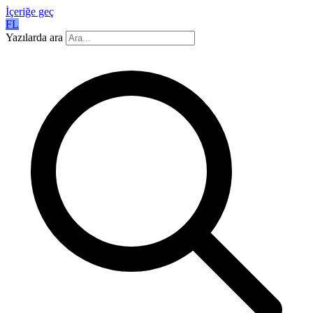
İçeriğe geç
FL
Yazılarda ara