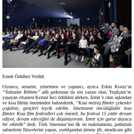
Emek Ödülleri Verildi
Oyuncu, senarist, yönetmen ve yapımcı, ayrıca
Erkin Koray
’ın
“Yalnızlar Rıhtımı”
adlı şarkısının da söz yazarı olan, Yeşilçam’ın
yaşayan efsanesi
Kemal İnci
ödülünü alırken, İzmir’e olan aşkından
ve kısa filmin öneminden bahsederek,
“Kısa metraj filmler çekenler
çoğalsın, gençleri teşvik edelim. Sinemanın öncülüğüdür kısa
filmler. Kısa film festivalleri çok önemli, bu festival 15 yıldır devam
ediyor, devam edeceğini de düşünüyorum. İzmir için gurur duyucu
bir etkinlik”
dedi. Türk Sineması’nın ilk sis makinalarını, patlamalı
sahnelerin fünyelerini yapan, yurtdışından jimmy jib, steadicam gibi