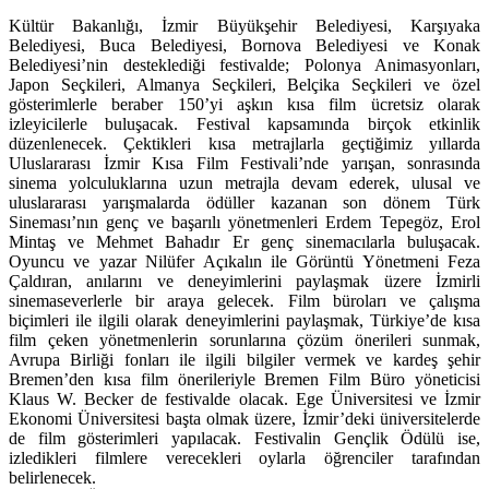
Kültür Bakanlığı, İzmir Büyükşehir Belediyesi, Karşıyaka
Belediyesi, Buca Belediyesi, Bornova Belediyesi ve Konak
Belediyesi’nin desteklediği festivalde; Polonya Animasyonları,
Japon Seçkileri, Almanya Seçkileri, Belçika Seçkileri ve özel
gösterimlerle beraber 150’yi aşkın kısa film ücretsiz olarak
izleyicilerle buluşacak. Festival kapsamında birçok etkinlik
düzenlenecek. Çektikleri kısa metrajlarla geçtiğimiz yıllarda
Uluslararası İzmir Kısa Film Festivali’nde yarışan, sonrasında
sinema yolculuklarına uzun metrajla devam ederek, ulusal ve
uluslararası yarışmalarda ödüller kazanan son dönem Türk
Sineması’nın genç ve başarılı yönetmenleri
Erdem Tepegöz, Erol
Mintaş
ve
Mehmet Bahadır Er
genç sinemacılarla buluşacak.
Oyuncu ve yazar
Nilüfer Açıkalın
ile Görüntü Yönetmeni
Feza
Çaldıran
, anılarını ve deneyimlerini paylaşmak üzere İzmirli
sinemaseverlerle bir araya gelecek. Film büroları ve çalışma
biçimleri ile ilgili olarak deneyimlerini paylaşmak, Türkiye’de kısa
film çeken yönetmenlerin sorunlarına çözüm önerileri sunmak,
Avrupa Birliği fonları ile ilgili bilgiler vermek ve kardeş şehir
Bremen’den kısa film önerileriyle Bremen Film Büro yöneticisi
Klaus W. Becker
de festivalde olacak. Ege Üniversitesi ve İzmir
Ekonomi Üniversitesi başta olmak üzere, İzmir’deki üniversitelerde
de film gösterimleri yapılacak. Festivalin
Gençlik Ödülü
ise,
izledikleri filmlere verecekleri oylarla öğrenciler tarafından
belirlenecek.