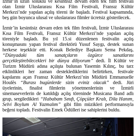
İzmir’in uzun soluklu ve kesintisiz devam eden tek film festivali
olan İzmir Uluslararası Kısa Film Festivali, Fransız Kültür
Merkezi’nde yapılan açılış töreni ile başladı. Festival kapsamında,
beş gün boyunca ulusal ve uluslararası filmler ücretsiz gösterilecek.
İzmir’in kesintisiz devam eden tek film festivali,
İzmir Uluslararası
Kısa Film Festivali
, Fransız Kültür Merkezi’nde yapılan açılış
töreniyle başladı. Bu yıl 15.si düzenlenen festivalin açılış
konuşmasını yapan festival direktörü
Yusuf Saygı
, destek sunan
herkese teşekkür etti. Konak Belediye Başkanı
Sema Pekdaş
,
“Dünyadaki tüm sanatçıların özgürce sanatlarını
gerçekleştirebilecekleri bir dünya diliyorum”
dedi. İl Kültür ve
Turizm Müdürü adına açılışta bulunan
Yasemin Kılınç,
bu tarz
etklinlikleri her zaman desteklediklerini belirtirken, festivale
kapılarını açan Fransız Kültür Merkezi’nin Müdürü
Emmanuelle
Houlès
“Burası bugünlerde sizin eviniz olacak”
dedi. Jüri
üyelerinin, finalist filmlerin yönetmenlerinin ve İzmirli
sinemaseverlerin de katıldığı açılış töreninde Musicana Band adlı
grup, sergiledikleri
“Hababam Sınıfı, Çöpçüler Kralı, Dila Hanım,
Selvi Boylum Al Yazmalım”
gibi film müzikleri performansıyla
beğeni topladı. Festivalin
Emek Ödülleri
ise sahiplerini buldu.