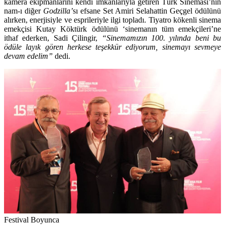
kamera ekipmanlarını kendi imkanlarıyla getiren Türk Sineması’nın
nam-ı diğer
Godzilla’
sı efsane Set Amiri
Selahattin Geçgel
ödülünü
alırken, enerjisiyle ve esprileriyle ilgi topladı. Tiyatro kökenli sinema
emekçisi
Kutay Köktürk
ödülünü ‘sinemanın tüm emekçileri’ne
ithaf ederken,
Sadi Çilingir
,
“Sinemamızın 100. yılında beni bu
ödüle layık gören herkese teşekkür ediyorum, sinemayı sevmeye
devam edelim”
dedi.
Festival Boyunca