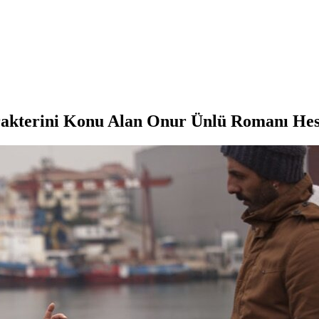
arakterini Konu Alan Onur Ünlü Romanı He