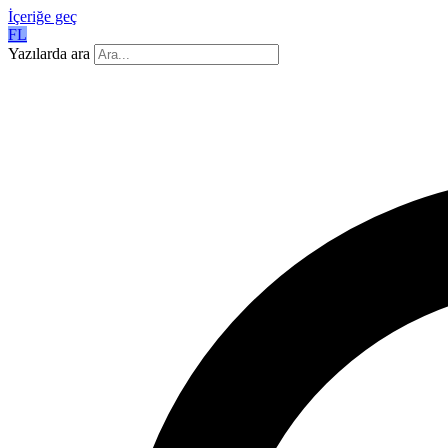
İçeriğe geç
FL
Yazılarda ara