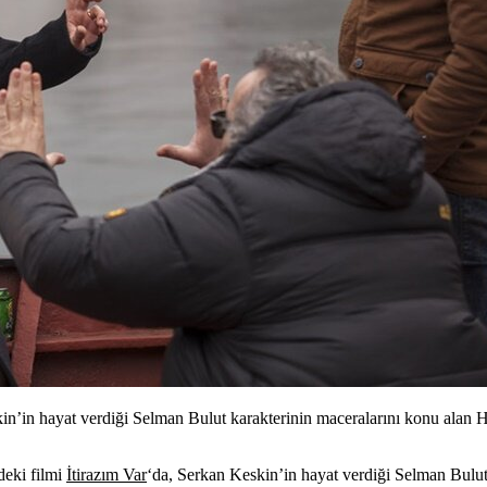
kin’in hayat verdiği Selman Bulut karakterinin maceralarını konu alan
deki filmi
İtirazım Var
‘da,
Serkan Keskin
’in hayat verdiği
Selman Bulu