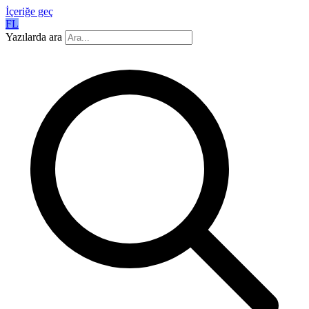
İçeriğe geç
FL
Yazılarda ara