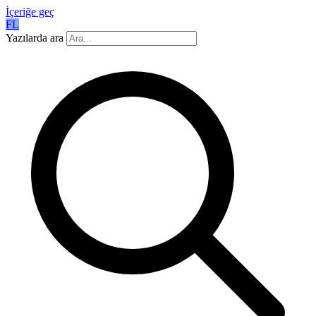
İçeriğe geç
FL
Yazılarda ara