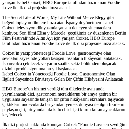
yarışan Isabel Coixet, HBO Europe tarafından hazırlanan Foodie
Love ile ilk dizi projesine imza atacak.
The Secret Life of Words, My Life Without Me ve Elegy gibi
beğeni toplayan filmlere imza atan İspanyalı yönetmen
Isabel
Coixet
, televizyon dünyasında şansını deneyen sinemacılara
katılıyor. Son filmi
Elisa y Marcela
, geçtiğimiz ay düzenlenen Berlin
Film Festivali’nde Altın Ayı için yarışan Coixet, HBO Europe
tarafından hazırlanan
Foodie Love
ile ilk dizi projesine imza atacak.
Coixet’in yazıp yöneteceği Foodie Love, gastronomiye olan
sevdaları sayesinde yolları kesişen insanların hikâyesini anlatacak.
İspanyolca çekilecek ve yarım saatlik sekiz bölümden oluşacak
dizinin prodüksiyonuna bu yıl başlanacak.
Isabel Coixet’in Yöneteceği Foodie Love, Gastronomiye Olan
İlgileri Sayesinde Bir Araya Gelen Bir Çiftin Hikâyesini Anlatacak
HBO Europe’un hizmet verdiği tüm ülkelerde aynı anda
yayınlanacak dizi, gastronomi meraklılarını bir araya getiren bir
uygulama sayesinde tanışan bir çiftin hikâyesini ekranlara taşıyacak.
Çıktıkları randevularda bir yandan yemek dünyası ile ilgili fikirlerini
paylaşan çift, bir yandan da kalıcı bir ilişki kurup kuramayacaklarını
keşfedecek.
İlk dizi projesi hakkında konuşan Coixet: “Foodie Love en sevdiğim