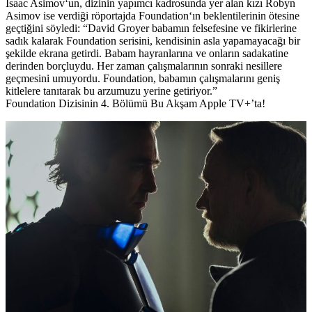
Isaac Asimov
‘un, dizinin yapımcı kadrosunda yer alan kızı
Robyn
Asimov
ise verdiği röportajda
Foundation
‘ın beklentilerinin ötesine
geçtiğini söyledi: “
David Groyer
babamın felsefesine ve fikirlerine
sadık kalarak
Foundation
serisini, kendisinin asla yapamayacağı bir
şekilde ekrana getirdi. Babam hayranlarına ve onların sadakatine
derinden borçluydu. Her zaman çalışmalarının sonraki nesillere
geçmesini umuyordu.
Foundation
, babamın çalışmalarını geniş
kitlelere tanıtarak bu arzumuzu yerine getiriyor.”
Foundation Dizisinin 4. Bölümü Bu Akşam Apple TV+’ta!