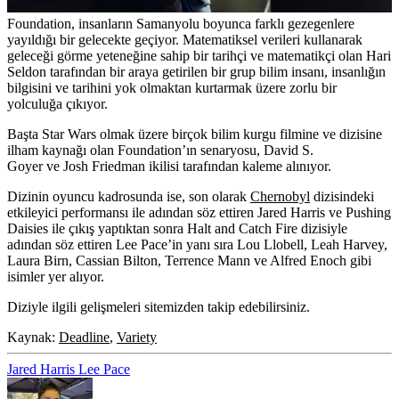
Foundation
, insanların Samanyolu boyunca farklı gezegenlere
yayıldığı bir gelecekte geçiyor. Matematiksel verileri kullanarak
geleceği görme yeteneğine sahip bir tarihçi ve matematikçi olan Hari
Seldon tarafından bir araya getirilen bir grup bilim insanı, insanlığın
bilgisini ve tarihini yok olmaktan kurtarmak üzere zorlu bir
yolculuğa çıkıyor.
Başta
Star Wars
olmak üzere birçok bilim kurgu filmine ve dizisine
ilham kaynağı olan Foundation’ın senaryosu,
David S.
Goyer
ve
Josh Friedman
ikilisi tarafından kaleme alınıyor.
Dizinin oyuncu kadrosunda ise, son olarak
Chernobyl
dizisindeki
etkileyici performansı ile adından söz ettiren Jared Harris ve
Pushing
Daisies
ile çıkış yaptıktan sonra
Halt and Catch Fire
dizisiyle
adından söz ettiren Lee Pace’in yanı sıra
Lou Llobell, Leah Harvey,
Laura Birn, Cassian Bilton, Terrence Mann
ve
Alfred Enoch
gibi
isimler yer alıyor.
Diziyle ilgili gelişmeleri sitemizden takip edebilirsiniz.
Kaynak:
Deadline
,
Variety
Jared Harris
Lee Pace