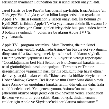
serisinden uyarlanan Foundation dizisi ikinci sezon onayını aldı.
Jared Harris
ve
Lee Pace
‘in başrollerini paylaştığı,
Isaac Asimov
’un
Türkçeye
Vakıf
adıyla çevrilen bilim kurgu serisinden uyarlanan
Apple TV+
dizisi
Foundation
2. sezon onayı aldı. İlk bölümü 24
Eylül 2021 tarihinde Apple TV+’ta yayınlanan dizinin ilk sezonu 10
bölümden oluşuyor. Cuma günleri izleyiciyle buluşan diziden henüz
3 bölüm yayınlandı. 4. bölüm ise bu akşam Apple TV+’ta
yayınlanacak.
Apple TV+ program sorumlusu
Matt Cherniss,
dizinin ikinci
sezonuna dair yaptığı açıklamada Asimov’un büyüleyici ve katmanlı
dünyasını daha fazla sergilemek için sabırsızlandıklarını söyledi.
Dizinin yönetici yapımcısı
David S. Goyer
ise verdiği röportajda:
“Çocukluğumdan beri
Hari Seldon
ve
Eto Demerzel
karakterlerinin
nasıl göründüğünü, nasıl konuştuğunu; Terminus ve Trantor
gezegenlerinde yaşamanın nasıl bir his olduğunu hep hayal ettim.”
dedi ve şu açıklamaları ekledi: “İkinci sezonla birlikte izleyicilerimiz
Hober Mallow
,
General Bel Riose
ve tüm
Outer Suns
dâhil olmak
üzere Asimov’un unutulmaz karakterlerinin dünyalarına daha fazla
tanıklık edebilecek. Yeni jenerasyonun, Asimov’un muhteşem
şaheserini okuyor oluşu gerçekten çok heyecan verici.
Foundation
ile uzun ve zorlu bir yola çıktık. Bana bu eşsiz destanı emanet
ettikleri için Apple ve Skydance’teki ortaklarıma minnettarım.”