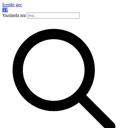
İçeriğe geç
FL
Yazılarda ara