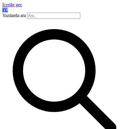
İçeriğe geç
FL
Yazılarda ara