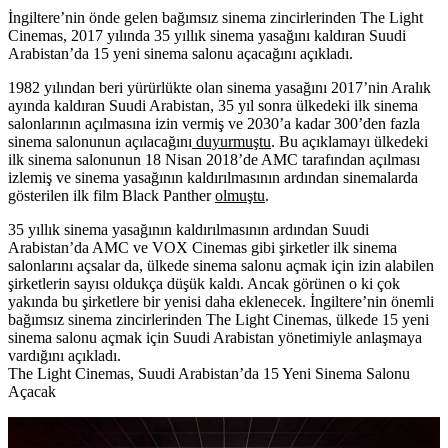
İngiltere’nin önde gelen bağımsız sinema zincirlerinden The Light
Cinemas, 2017 yılında 35 yıllık sinema yasağını kaldıran Suudi
Arabistan’da 15 yeni sinema salonu açacağını açıkladı.
1982 yılından beri yürürlükte olan sinema yasağını 2017’nin Aralık
ayında kaldıran Suudi Arabistan, 35 yıl sonra ülkedeki ilk sinema
salonlarının açılmasına izin vermiş ve 2030’a kadar 300’den fazla
sinema salonunun açılacağını
duyurmuştu
. Bu açıklamayı ülkedeki
ilk sinema salonunun 18 Nisan 2018’de AMC tarafından açılması
izlemiş ve sinema yasağının kaldırılmasının ardından sinemalarda
gösterilen ilk film Black Panther
olmuştu
.
35 yıllık sinema yasağının kaldırılmasının ardından Suudi
Arabistan’da AMC ve VOX Cinemas gibi şirketler ilk sinema
salonlarını açsalar da, ülkede sinema salonu açmak için izin alabilen
şirketlerin sayısı oldukça düşük kaldı. Ancak görünen o ki çok
yakında bu şirketlere bir yenisi daha eklenecek. İngiltere’nin önemli
bağımsız sinema zincirlerinden The Light Cinemas, ülkede 15 yeni
sinema salonu açmak için Suudi Arabistan yönetimiyle anlaşmaya
vardığını açıkladı.
The Light Cinemas, Suudi Arabistan’da 15 Yeni Sinema Salonu
Açacak