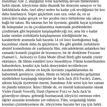
İnanılmaz Aile 2, alıştığımız ivme kaybetmiş devam filmlerinden
farklı olarak, izleyicisine daha dinamik bir deneyim sunuyor ve bu
farklılıklarla dolu, özel aileyi neden bu kadar çok sevdiğimizi bir kez
daha hatırlatıyor. Süper güçlerinin yanı sıra, onlar da, en az
izleyicileri kadar gerçek ve her şeyden önce birbirlerine sıkı sıkıya
bağlı bir takım. Bu takımın her bir üyesinin, günlük hayat içerisinde
ilk buluşmalar ya da çocuklarımıza matematik problemlerini
çözdürmek gibi hepimizin karşılaşabileceği zor, ama bir o kadar
kadar sıradan zorluklarla karşılaşmasını izlediğimizde ise,
karakterlerle aramızda hali hazırda 14 yıl önce kurduğumuz bağ,
kaçınılmaz olarak daha da güçleniyor. Bu gibi günlük zorlukların
absürd komedisinin de yardımıyla film, mücadelelerini anlatırken her
zamanki komedi çizgisini de bozmuyor, bir de denkleme Frozone
(Samuel L. Jackson) ve Edna Mode (Brad Bird) gibi tanıdık yüzler
eklenince, ilk filmin esintileri iyice hissediliyor. Filmin komedisinden
bahsederken, kendisi için farklı deneyimleri tecrübeleyen
karakterlerden, ailenin en küçük üyesinin yaşadıklarından da
bahsetmek gerekiyor, çünkü, filmin en büyük komedisi gelişimini
sürdürürken karşılaştığı sürprizler ile Jack-Jack (Eli Fucile). Zaten,
ailenin küçük üyelerinin önemi, İnanılmaz Aile serisi için her zaman
ön planda tutuluyor. İkinci filmde de, en önemli kahramanlar olarak
Violet (Sarah Vowell), Dash (Spencer Fox) ve Jack-Jack’in
gösteriliyor olması, geleneği bozmayarak izleyiciyi memnun eden
öğeler arasında kendisine yer ediniyor. Film, sorguladığı bütün
konuları çözümleyemese de, izleyicisine hayatın her yaş için farklı