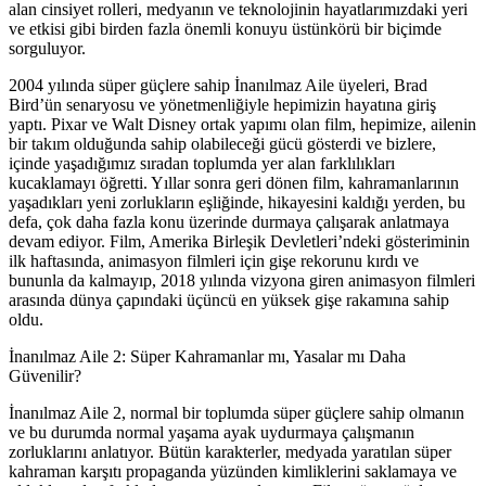
alan cinsiyet rolleri, medyanın ve teknolojinin hayatlarımızdaki yeri
ve etkisi gibi birden fazla önemli konuyu üstünkörü bir biçimde
sorguluyor.
2004 yılında süper güçlere sahip İnanılmaz Aile üyeleri, Brad
Bird’ün senaryosu ve yönetmenliğiyle hepimizin hayatına giriş
yaptı. Pixar ve Walt Disney ortak yapımı olan film, hepimize, ailenin
bir takım olduğunda sahip olabileceği gücü gösterdi ve bizlere,
içinde yaşadığımız sıradan toplumda yer alan farklılıkları
kucaklamayı öğretti. Yıllar sonra geri dönen film, kahramanlarının
yaşadıkları yeni zorlukların eşliğinde, hikayesini kaldığı yerden, bu
defa, çok daha fazla konu üzerinde durmaya çalışarak anlatmaya
devam ediyor. Film, Amerika Birleşik Devletleri’ndeki gösteriminin
ilk haftasında, animasyon filmleri için gişe rekorunu kırdı ve
bununla da kalmayıp, 2018 yılında vizyona giren animasyon filmleri
arasında dünya çapındaki üçüncü en yüksek gişe rakamına sahip
oldu.
İnanılmaz Aile 2: Süper Kahramanlar mı, Yasalar mı Daha
Güvenilir?
İnanılmaz Aile 2, normal bir toplumda süper güçlere sahip olmanın
ve bu durumda normal yaşama ayak uydurmaya çalışmanın
zorluklarını anlatıyor. Bütün karakterler, medyada yaratılan süper
kahraman karşıtı propaganda yüzünden kimliklerini saklamaya ve