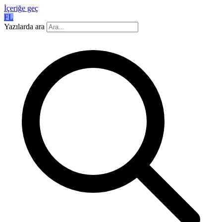
İçeriğe geç
FL
Yazılarda ara