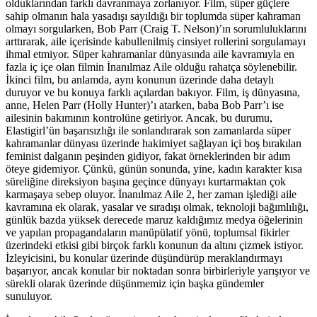
olduklarından farklı davranmaya zorlanıyor. Film, süper güçlere
sahip olmanın hala yasadışı sayıldığı bir toplumda süper kahraman
olmayı sorgularken, Bob Parr (Craig T. Nelson)’ın sorumluluklarını
arttırarak, aile içerisinde kabullenilmiş cinsiyet rollerini sorgulamayı
ihmal etmiyor. Süper kahramanlar dünyasında aile kavramıyla en
fazla iç içe olan filmin İnanılmaz Aile olduğu rahatça söylenebilir.
İkinci film, bu anlamda, aynı konunun üzerinde daha detaylı
duruyor ve bu konuya farklı açılardan bakıyor. Film, iş dünyasına,
anne, Helen Parr (Holly Hunter)’ı atarken, baba Bob Parr’ı ise
ailesinin bakımının kontrolüne getiriyor. Ancak, bu durumu,
Elastigirl’ün başarısızlığı ile sonlandırarak son zamanlarda süper
kahramanlar dünyası üzerinde hakimiyet sağlayan içi boş bırakılan
feminist dalganın peşinden gidiyor, fakat örneklerinden bir adım
öteye gidemiyor. Çünkü, günün sonunda, yine, kadın karakter kısa
süreliğine direksiyon başına geçince dünyayı kurtarmaktan çok
karmaşaya sebep oluyor. İnanılmaz Aile 2, her zaman işlediği aile
kavramına ek olarak, yasalar ve sıradışı olmak, teknoloji bağımlılığı,
günlük bazda yüksek derecede maruz kaldığımız medya öğelerinin
ve yapılan propagandaların manüpülatif yönü, toplumsal fikirler
üzerindeki etkisi gibi birçok farklı konunun da altını çizmek istiyor.
İzleyicisini, bu konular üzerinde düşündürüp meraklandırmayı
başarıyor, ancak konular bir noktadan sonra birbirleriyle yarışıyor ve
sürekli olarak üzerinde düşünmemiz için başka gündemler
sunuluyor.