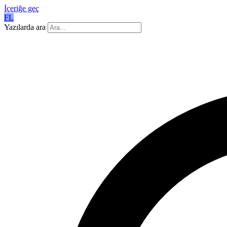
İçeriğe geç
FL
Yazılarda ara