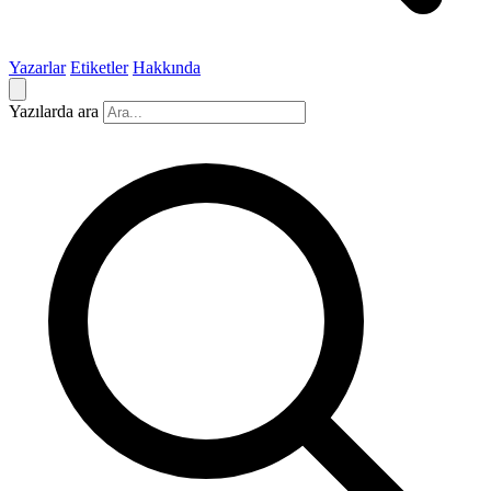
Yazarlar
Etiketler
Hakkında
Yazılarda ara