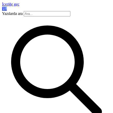
İçeriğe geç
FL
Yazılarda ara