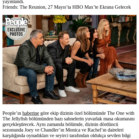
yayınlandı.
Friends: The Reunion, 27 Mayıs’ta HBO Max’te Ekrana Gelecek
People’ın
haberine
göre ekip dizinin özel bölümünde The One with
The Jellyfish bölümünden bazı sahnelerin yuvarlak masa okumasını
gerçekleştirecek. Aynı zamanda bölümde, dizinin dördüncü
sezonunda Joey ve Chandler’ın Monica ve Rachel’ın daireleri
karşılığında oynadıkları ve seyirci tarafından oldukça sevilen bilgi