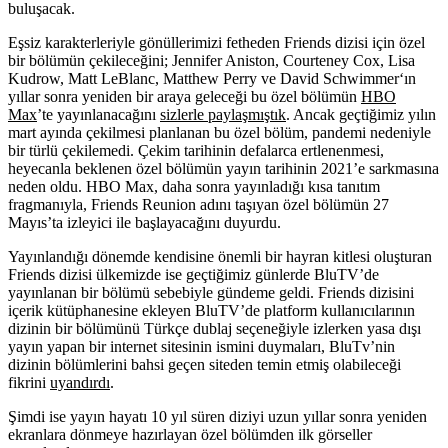
buluşacak.
Eşsiz karakterleriyle gönüllerimizi fetheden
Friends
dizisi için özel
bir bölümün çekileceğini;
Jennifer Aniston, Courteney Cox, Lisa
Kudrow, Matt LeBlanc, Matthew Perry
ve
David Schwimmer
‘ın
yıllar sonra yeniden bir araya geleceği bu özel bölümün
HBO
Max
’te yayınlanacağını
sizlerle paylaşmıştık
. Ancak geçtiğimiz yılın
mart ayında çekilmesi planlanan bu özel bölüm, pandemi nedeniyle
bir türlü çekilemedi. Çekim tarihinin defalarca ertlenenmesi,
heyecanla beklenen özel bölümün yayın tarihinin 2021’e sarkmasına
neden oldu. HBO Max, daha sonra yayınladığı kısa tanıtım
fragmanıyla, Friends Reunion adını taşıyan özel bölümün 27
Mayıs’ta izleyici ile başlayacağını duyurdu.
Yayınlandığı dönemde kendisine önemli bir hayran kitlesi oluşturan
Friends dizisi ülkemizde ise geçtiğimiz günlerde BluTV’de
yayınlanan bir bölümü sebebiyle gündeme geldi. Friends dizisini
içerik kütüphanesine ekleyen BluTV’de platform kullanıcılarının
dizinin bir bölümünü Türkçe dublaj seçeneğiyle izlerken yasa dışı
yayın yapan bir internet sitesinin ismini duymaları, BluTv’nin
dizinin bölümlerini bahsi geçen siteden temin etmiş olabileceği
fikrini
uyandırdı
.
Şimdi ise yayın hayatı 10 yıl süren diziyi uzun yıllar sonra yeniden
ekranlara dönmeye hazırlayan özel bölümden ilk görseller