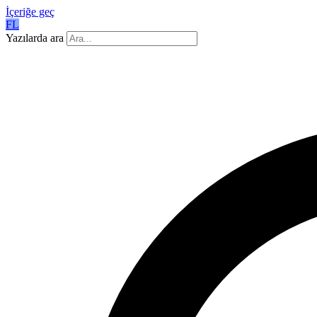
İçeriğe geç
FL
Yazılarda ara