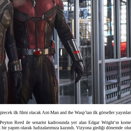
irecek ilk filmi olacak Ant-Man and the Wasp’tan ilk görseller yayınlan
Peyton Reed
ile senarist kadrosunda yer alan
Edgar Wright
‘ın kome
sek bir yapım olarak hafızalarımıza kazındı. Vizyona girdiği dönemde ol