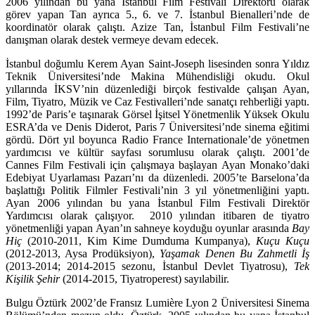
2006 yılından bu yana İstanbul Film Festivali Direktörü olarak
görev yapan Tan ayrıca 5., 6. ve 7. İstanbul Bienalleri’nde de
koordinatör olarak çalıştı. Azize Tan, İstanbul Film Festivali’ne
danışman olarak destek vermeye devam edecek.
İstanbul doğumlu
Kerem Ayan
Saint-Joseph lisesinden sonra Yıldız
Teknik Üniversitesi’nde Makina Mühendisliği okudu. Okul
yıllarında İKSV’nin düzenlediği birçok festivalde çalışan Ayan,
Film, Tiyatro, Müzik ve Caz Festivalleri’nde sanatçı rehberliği yaptı.
1992’de Paris’e taşınarak Görsel İşitsel Yönetmenlik Yüksek Okulu
ESRA’da ve Denis Diderot, Paris 7 Üniversitesi’nde sinema eğitimi
gördü. Dört yıl boyunca Radio France Internationale’de yönetmen
yardımcısı ve kültür sayfası sorumlusu olarak çalıştı. 2001’de
Cannes Film Festivali için çalışmaya başlayan Ayan Monako’daki
Edebiyat Uyarlaması Pazarı’nı da düzenledi. 2005’te Barselona’da
başlattığı Politik Filmler Festivali’nin 3 yıl yönetmenliğini yaptı.
Ayan 2006 yılından bu yana İstanbul Film Festivali Direktör
Yardımcısı olarak çalışıyor. 2010 yılından itibaren de tiyatro
yönetmenliği yapan Ayan’ın sahneye koyduğu oyunlar arasında
Bay
Hiç
(2010-2011, Kim Kime Dumduma Kumpanya),
Kuçu Kuçu
(2012-2013, Aysa Prodüksiyon),
Yaşamak Denen Bu Zahmetli İş
(2013-2014; 2014-2015 sezonu, İstanbul Devlet Tiyatrosu),
Tek
Kişilik Şehir
(2014-2015, Tiyatroperest) sayılabilir.
Bulgu Öztürk
2002’de Fransız Lumière Lyon 2 Üniversitesi Sinema