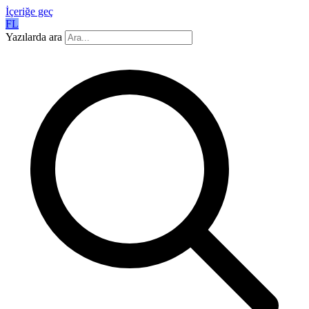
İçeriğe geç
FL
Yazılarda ara