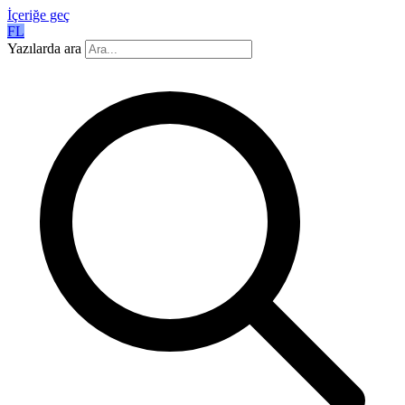
İçeriğe geç
FL
Yazılarda ara