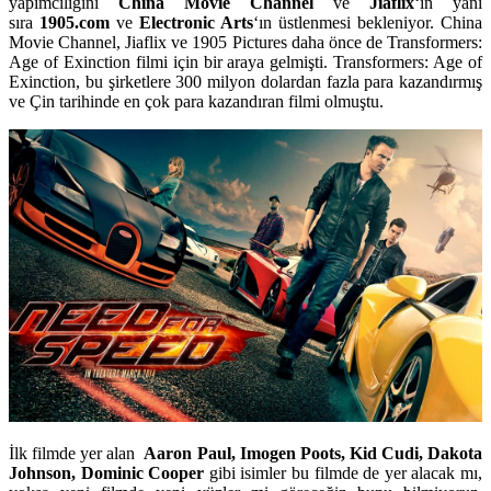
yapımcılığını
China Movie Channel
ve
Jiaflix
‘in yanı
sıra
1905.com
ve
Electronic Arts
‘ın üstlenmesi bekleniyor. China
Movie Channel, Jiaflix ve 1905 Pictures daha önce de
Transformers:
Age of Exinction
filmi için bir araya gelmişti. Transformers: Age of
Exinction, bu şirketlere 300 milyon dolardan fazla para kazandırmış
ve Çin tarihinde en çok para kazandıran filmi olmuştu.
İlk filmde yer alan
Aaron Paul, Imogen Poots, Kid Cudi, Dakota
Johnson, Dominic Cooper
gibi isimler bu filmde de yer alacak mı,