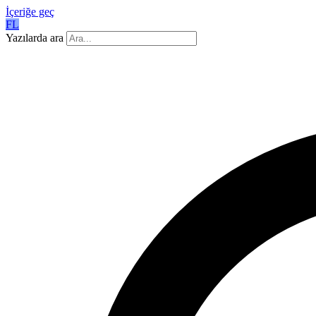
İçeriğe geç
FL
Yazılarda ara