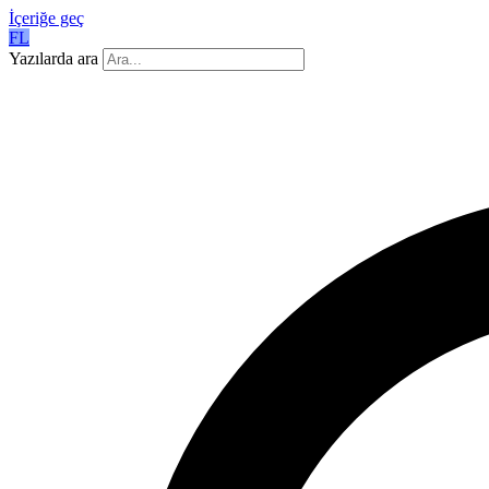
İçeriğe geç
FL
Yazılarda ara