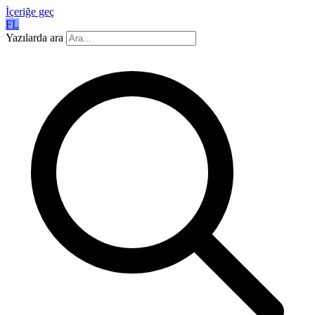
İçeriğe geç
FL
Yazılarda ara