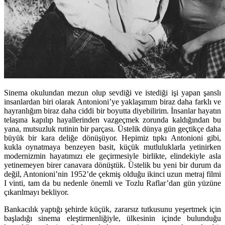
Sinema okulundan mezun olup sevdiği ve istediği işi yapan şanslı
insanlardan biri olarak Antonioni’ye yaklaşımım biraz daha farklı ve
hayranlığım biraz daha ciddi bir boyutta diyebilirim. İnsanlar hayatın
telaşına kapılıp hayallerinden vazgeçmek zorunda kaldığından bu
yana, mutsuzluk rutinin bir parçası. Üstelik dünya gün geçtikçe daha
büyük bir kara deliğe dönüşüyor. Hepimiz tıpkı Antonioni gibi,
kukla oynatmaya benzeyen basit, küçük mutluluklarla yetinirken
modernizmin hayatımızı ele geçirmesiyle birlikte, elindekiyle asla
yetinemeyen birer canavara dönüştük. Üstelik bu yeni bir durum da
değil, Antonioni’nin 1952’de çekmiş olduğu ikinci uzun metraj filmi
I vinti, tam da bu nedenle önemli ve Tozlu Raflar’dan gün yüzüne
çıkarılmayı bekliyor.
Bankacılık yaptığı şehirde küçük, zararsız tutkusunu yeşertmek için
başladığı sinema eleştirmenliğiyle, ülkesinin içinde bulunduğu