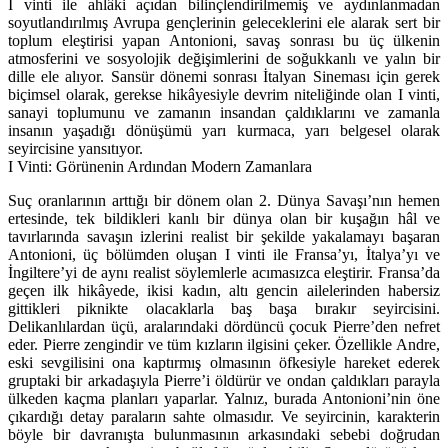
I vinti ile ahlâki açıdan bilinçlendirilmemiş ve aydınlanmadan
soyutlandırılmış Avrupa gençlerinin geleceklerini ele alarak sert bir
toplum eleştirisi yapan Antonioni, savaş sonrası bu üç ülkenin
atmosferini ve sosyolojik değişimlerini de soğukkanlı ve yalın bir
dille ele alıyor. Sansür dönemi sonrası İtalyan Sineması için gerek
biçimsel olarak, gerekse hikâyesiyle devrim niteliğinde olan I vinti,
sanayi toplumunu ve zamanın insandan çaldıklarını ve zamanla
insanın yaşadığı dönüşümü yarı kurmaca, yarı belgesel olarak
seyircisine yansıtıyor.
I Vinti: Görünenin Ardından Modern Zamanlara
Suç oranlarının arttığı bir dönem olan 2. Dünya Savaşı’nın hemen
ertesinde, tek bildikleri kanlı bir dünya olan bir kuşağın hâl ve
tavırlarında savaşın izlerini realist bir şekilde yakalamayı başaran
Antonioni, üç bölümden oluşan I vinti ile Fransa’yı, İtalya’yı ve
İngiltere’yi de aynı realist söylemlerle acımasızca eleştirir. Fransa’da
geçen ilk hikâyede, ikisi kadın, altı gencin ailelerinden habersiz
gittikleri piknikte olacaklarla baş başa bırakır seyircisini.
Delikanlılardan üçü, aralarındaki dördüncü çocuk Pierre’den nefret
eder. Pierre zengindir ve tüm kızların ilgisini çeker. Özellikle Andre,
eski sevgilisini ona kaptırmış olmasının öfkesiyle hareket ederek
gruptaki bir arkadaşıyla Pierre’i öldürür ve ondan çaldıkları parayla
ülkeden kaçma planları yaparlar. Yalnız, burada Antonioni’nin öne
çıkardığı detay paraların sahte olmasıdır. Ve seyircinin, karakterin
böyle bir davranışta bulunmasının arkasındaki sebebi doğrudan