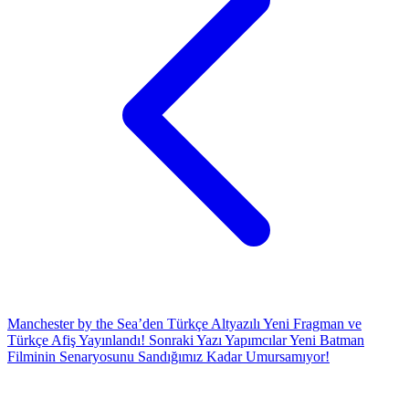
Manchester by the Sea’den Türkçe Altyazılı Yeni Fragman ve
Türkçe Afiş Yayınlandı!
Sonraki Yazı
Yapımcılar Yeni Batman
Filminin Senaryosunu Sandığımız Kadar Umursamıyor!