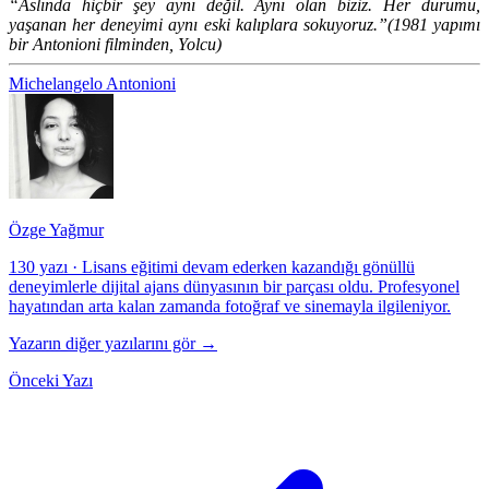
“Aslında hiçbir şey aynı değil. Aynı olan biziz. Her durumu,
yaşanan her deneyimi aynı eski kalıplara sokuyoruz.”(1981 yapımı
bir Antonioni filminden, Yolcu)
Michelangelo Antonioni
Özge Yağmur
130 yazı
·
Lisans eğitimi devam ederken kazandığı gönüllü
deneyimlerle dijital ajans dünyasının bir parçası oldu. Profesyonel
hayatından arta kalan zamanda fotoğraf ve sinemayla ilgileniyor.
Yazarın diğer yazılarını gör →
Önceki Yazı