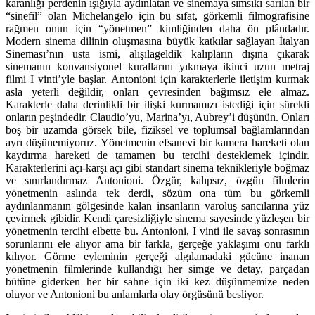
karanlığı perdenin ışığıyla aydınlatan ve sinemaya sımsıkı sarılan bir
“sinefil” olan Michelangelo için bu sıfat, görkemli filmografisine
rağmen onun için “yönetmen” kimliğinden daha ön plândadır.
Modern sinema dilinin oluşmasına büyük katkılar sağlayan İtalyan
Sineması’nın usta ismi, alışılageldik kalıpların dışına çıkarak
sinemanın konvansiyonel kurallarını yıkmaya ikinci uzun metraj
filmi I vinti’yle başlar. Antonioni için karakterlerle iletişim kurmak
asla yeterli değildir, onları çevresinden bağımsız ele almaz.
Karakterle daha derinlikli bir ilişki kurmamızı istediği için sürekli
onların peşindedir. Claudio’yu, Marina’yı, Aubrey’i düşünün. Onları
boş bir uzamda görsek bile, fiziksel ve toplumsal bağlamlarından
ayrı düşünemiyoruz. Yönetmenin efsanevi bir kamera hareketi olan
kaydırma hareketi de tamamen bu tercihi desteklemek içindir.
Karakterlerini açı-karşı açı gibi standart sinema teknikleriyle boğmaz
ve sınırlandırmaz Antonioni. Özgür, kalıpsız, özgün filmlerin
yönetmenin aslında tek derdi, sözüm ona tüm bu görkemli
aydınlanmanın gölgesinde kalan insanların varoluş sancılarına yüz
çevirmek gibidir. Kendi çaresizliğiyle sinema sayesinde yüzleşen bir
yönetmenin tercihi elbette bu. Antonioni, I vinti ile savaş sonrasının
sorunlarını ele alıyor ama bir farkla, gerçeğe yaklaşımı onu farklı
kılıyor. Görme eyleminin gerçeği algılamadaki gücüne inanan
yönetmenin filmlerinde kullandığı her simge ve detay, parçadan
bütüne giderken her bir sahne için iki kez düşünmemize neden
oluyor ve Antonioni bu anlamlarla olay örgüsünü besliyor.