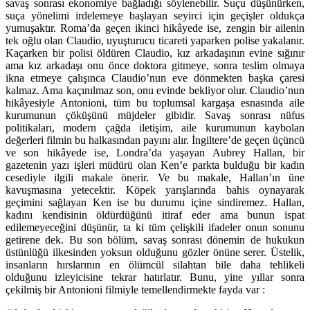
savaş sonrası ekonomiye bağladığı söylenebilir. Suçu düşünürken,
suça yönelimi irdelemeye başlayan seyirci için geçişler oldukça
yumuşaktır. Roma’da geçen ikinci hikâyede ise, zengin bir ailenin
tek oğlu olan Claudio, uyuşturucu ticareti yaparken polise yakalanır.
Kaçarken bir polisi öldüren Claudio, kız arkadaşının evine sığınır
ama kız arkadaşı onu önce doktora gitmeye, sonra teslim olmaya
ikna etmeye çalışınca Claudio’nun eve dönmekten başka çaresi
kalmaz. Ama kaçınılmaz son, onu evinde bekliyor olur. Claudio’nun
hikâyesiyle Antonioni, tüm bu toplumsal kargaşa esnasında aile
kurumunun çöküşünü müjdeler gibidir. Savaş sonrası nüfus
politikaları, modern çağda iletişim, aile kurumunun kaybolan
değerleri filmin bu halkasından payını alır. İngiltere’de geçen üçüncü
ve son hikâyede ise, Londra’da yaşayan Aubrey Hallan, bir
gazetenin yazı işleri müdürü olan Ken’e parkta bulduğu bir kadın
cesediyle ilgili makale önerir. Ve bu makale, Hallan’ın üne
kavuşmasına yetecektir. Köpek yarışlarında bahis oynayarak
geçimini sağlayan Ken ise bu durumu içine sindiremez. Hallan,
kadını kendisinin öldürdüğünü itiraf eder ama bunun ispat
edilemeyeceğini düşünür, ta ki tüm çelişkili ifadeler onun sonunu
getirene dek. Bu son bölüm, savaş sonrası dönemin de hukukun
üstünlüğü ilkesinden yoksun olduğunu gözler önüne serer. Üstelik,
insanların hırslarının en ölümcül silahtan bile daha tehlikeli
olduğunu izleyicisine tekrar hatırlatır. Bunu, yine yıllar sonra
çekilmiş bir Antonioni filmiyle temellendirmekte fayda var :