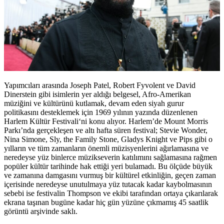
Yapımcıları arasında
Joseph Patel
,
Robert Fyvolent
ve
David
Dinerstein
gibi isimlerin yer aldığı belgesel, Afro-Amerikan
müziğini ve kültürünü kutlamak, devam eden siyah gurur
politikasını desteklemek için 1969 yılının yazında düzenlenen
Harlem Kültür Festivali
‘ni konu alıyor. Harlem’de Mount Morris
Parkı’nda gerçekleşen ve altı hafta süren festival;
Stevie Wonder
,
Nina Simone
,
Sly
,
the Family Stone
,
Gladys Knight
ve
Pips
gibi o
yılların ve tüm zamanların önemli müzisyenlerini ağırlamasına ve
neredeyse yüz binlerce müzikseverin katılımını sağlamasına rağmen
popüler kültür tarihinde hak ettiği yeri bulamadı. Bu ölçüde büyük
ve zamanına damgasını vurmuş bir kültürel etkinliğin, geçen zaman
içerisinde neredeyse unutulmaya yüz tutacak kadar kaybolmasının
sebebi ise festivalin Thompson ve ekibi tarafından ortaya çıkarılarak
ekrana taşınan bugüne kadar hiç gün yüzüne çıkmamış 45 saatlik
görüntü arşivinde saklı.