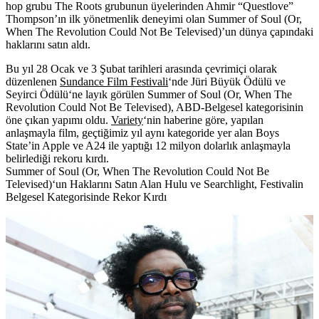
hop grubu The Roots grubunun üyelerinden Ahmir “Questlove”
Thompson’ın ilk yönetmenlik deneyimi olan Summer of Soul (Or,
When The Revolution Could Not Be Televised)’un dünya çapındaki
haklarını satın aldı.
Bu yıl 28 Ocak ve 3 Şubat tarihleri arasında çevrimiçi olarak
düzenlenen
Sundance Film Festivali
‘nde
Jüri Büyük Ödülü
ve
Seyirci Ödülü
‘ne layık görülen
Summer of Soul (Or, When The
Revolution Could Not Be Televised)
, ABD-Belgesel kategorisinin
öne çıkan yapımı oldu.
Variety
‘nin haberine göre, yapılan
anlaşmayla film, geçtiğimiz yıl aynı kategoride yer alan
Boys
State’
in
Apple
ve
A24
ile yaptığı 12 milyon dolarlık anlaşmayla
belirlediği rekoru kırdı.
Summer of Soul
(Or, When The Revolution Could Not Be
Televised)
‘un Haklarını Satın Alan Hulu ve Searchlight, Festivalin
Belgesel Kategorisinde Rekor Kırdı