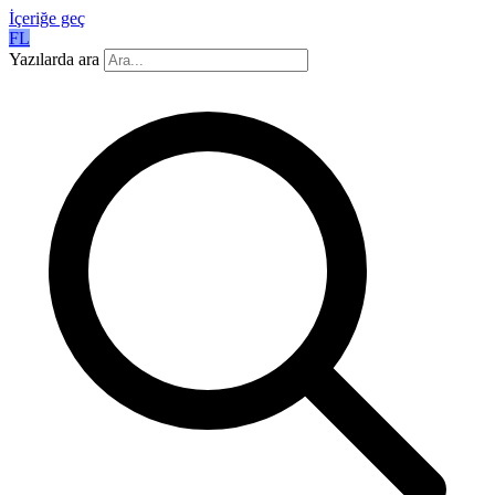
İçeriğe geç
FL
Yazılarda ara