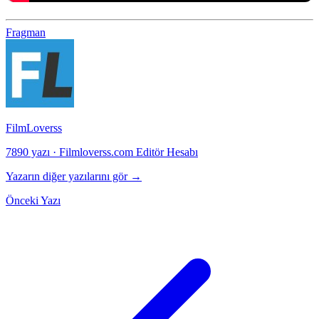
Fragman
FilmLoverss
7890 yazı
·
Filmloverss.com Editör Hesabı
Yazarın diğer yazılarını gör →
Önceki Yazı