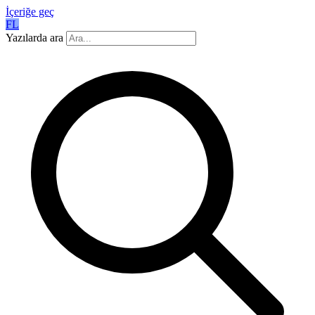
İçeriğe geç
FL
Yazılarda ara