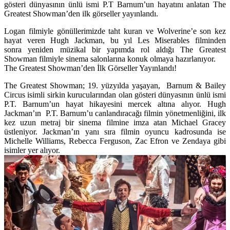
gösteri dünyasının ünlü ismi P.T Barnum’un hayatını anlatan The
Greatest Showman’den ilk görseller yayınlandı.
Logan filmiyle gönüllerimizde taht kuran ve Wolverine’e son kez
hayat veren
Hugh Jackman,
bu yıl Les Miserables filminden
sonra yeniden müzikal bir yapımda rol aldığı
The Greatest
Showman
filmiyle sinema salonlarına konuk olmaya hazırlanıyor.
The Greatest Showman’den İlk Görseller Yayınlandı!
The Greatest Showman;
19. yüzyılda yaşayan, Barnum & Bailey
Circus isimli sirkin kurucularından olan gösteri dünyasının ünlü ismi
P.T. Barnum’un hayat hikayesini mercek altına alıyor. Hugh
Jackman’ın P.T. Barnum’u canlandıracağı filmin yönetmenliğini, ilk
kez uzun metraj bir sinema filmine imza atan
Michael Gracey
üstleniyor. Jackman’ın yanı sıra filmin oyuncu kadrosunda ise
Michelle Williams
,
Rebecca Ferguson, Zac Efron
ve
Zendaya
gibi
isimler yer alıyor.