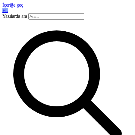
İçeriğe geç
FL
Yazılarda ara