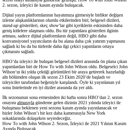
2. sezon, izleyici ile kasım ayında buluşacak.
Dijital yayın platformlarının hayatımıza girmesiyle birlikte değişen
izleme alışkanlıklarının olumlu etkilerinden biri; belgesel dizileri,
stand-up
gösterileri, skeç
show
‘lar gibi içeriklerin eskisinden daha
geniş kitlelere ulaşması oldu. Bu tür yapımlara gösterilen ilginin
artması, sadece dijital platformların değil,
HBO
gibi daha
konvansiyonel yayıncıların da bu alana daha çok yatırım yapmasını
sağladı ki bu da bu türlerde daha ilgi çekici yapımların ortaya
çıkmasını sağladı.
HBO’da izleyici ile buluşan belgesel dizileri arasında ön plana çıkan
yapımlardan biri de
How To with John Wilson
oldu. Belgeselci
John
Wilson
‘ın iki yılda çektiği görüntüleri bir araya getirerek hazırladığı
altı bölümden oluşan ilk sezon 23 Ekim 2020’de başladı ve
izleyiciler tarafından beğeniyle karşılandı. Öyle ki yayınlanan yıl
sonu listelerinde en iyi diziler arasında da yer aldı.
İlk sezonunun sona ermesinden iki hafta sonra HBO’dan 2. sezon
onayını
almasıyla
gündeme gelen dizinin 2021 yılında izleyici ile
buluşması beklenen yeni sezonu kasım ayında yayınlanacak ve
bizler John Wilson’ı bir kez daha kamerasıyla New York
sokaklarında dolaşırken seyredeceğiz.
How To with John Wilson 2. Sezon, İzleyici ile 2021 Yılının Kasım
Ayında Buluşacak