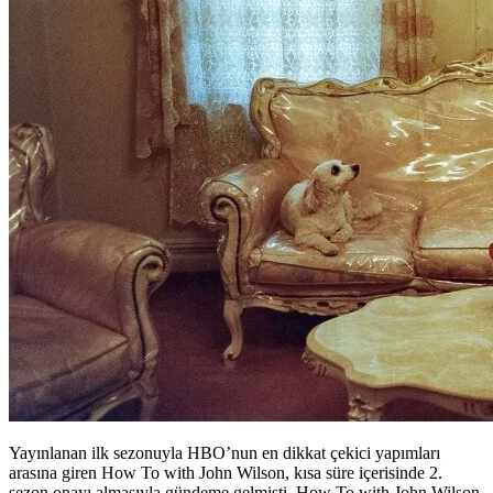
Yayınlanan ilk sezonuyla HBO’nun en dikkat çekici yapımları
arasına giren How To with John Wilson, kısa süre içerisinde 2.
sezon onayı almasıyla gündeme gelmişti. How To with John Wilson