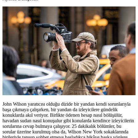
John Wilson yaratıcısı olduğu dizide bir yandan kendi sorunlarıyla
başa çıkmaya çalışırken, bir yandan da izleyicilere gündelik
konuklarda akıl veriyor. Birlikte ödenen hesap nasıl bölüşülür,
havadan sudan nasıl konuşulur gibi konularda kendince izleyicilerin
sorularına cevap bulmaya çalışıyor. 25 dakikalık bölümler, bu
sorular üzerine kurulmuş olsa da, Wilson New York sokaklarında
birileriyle tanışıp sohbet etmeye başladıkça hikâye başka yönlere