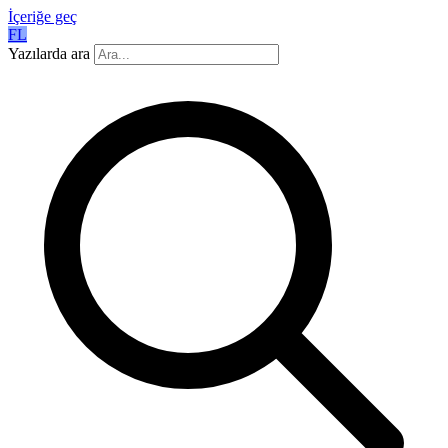
İçeriğe geç
FL
Yazılarda ara