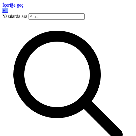
İçeriğe geç
FL
Yazılarda ara