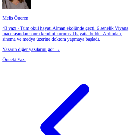
Melis Öneren
43 yazı
·
Tüm okul hayatı Alman ekolünde geçti. 6 senelik Viyana
macerasından sonra kendini kurumsal hayatta buldu. Ardından,
sinema ve medya üzerine doktora yapmaya başladı.
Yazarın diğer yazılarını gör →
Önceki Yazı