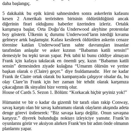
daha başlangıç.
5 dakikalık bu epik kürsü sahnesinden sonra askerlerin kafasını
kesen 2 Amerikalı teröristten birisinin öldürüldüğünü ancak
diğerinin firari olduğunu haberler üzerinden izleriz. Ortalık
karışmaya başlar, Orta Doğu’da Underwood aleyhine protestolar
boy gösterir. Ülkenin iç durumu Underwood’ların istediği kıvama
gelmeye artık başlamıştır. Kafası kesilerek öldürülen askerin cenaze
törenine katılan Underwood’ların sahte davranışları insanlar
tarafından anlaşılır ve asker kızının “Babamın katili sensin!”
demesiyle bu tepki tavan yapar. Pek tabii ki bunu ciddiye almayan
Frank için kafaya takılacak en önemli şey, kızın “Babamın katili
sensin” demesinden ziyade kulağına “Umarım ölürsün ve yerine
başkan olarak o (Claire) geçer.” diye fısıldamasıdır. Her ne kadar
Frank ile Claire ortak olarak bu kampanyada çalışıyor olsalar da, bu
olay Clare’in Frank için her zaman bir tehdit olarak karşımıza
çıkacağının ilk sinyalini bize vermiş olur.
House of Cards 5. Sezon 1. Bölüm: “Korkacak hiçbir şeyiniz yok!”
Hümanist ve bir o kadar da gizemli bir tarafı olan rakip Conway,
savaş karşıtı olan bir savaş kahramanı olarak olayların akışında adeta
denge görevi üstlenerek: “Biz savaşa karşı değiliz. Onun savaşına
karşıyız.” diyerek bulunduğu noktayı izleyiciye yansıtır. Frank’in
oyunlarını görür ve aksiyon alırken Frank’ten bir adım önde olmanın
planlarını yapar.