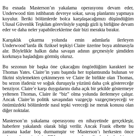
Bu esnada Masterson’ın yakalama operasyonu devam eder,
Underwood tüm istihbaratı devreye sokar, savaş planlarını yapmaya
koyulur. İleriki bölümlerde bolca karşılaşacağımızı düşündüğüm
Ulusal Güvenlik Teşkilatı görevlisiyle yaptığı gizli iş birliğine devam
eder ve daha neler yapabileceklerine dair bizi merakta bırakır.
Karışıklık çıkarma yolunda emin adımlarla ilerleyen
Underwood’larda ilk fiziksel tepkiyi Claire üzerine boya atılmasıyla
alır. Böylelikle halkın daha savaşın adının geçmesiyle şimdiden
korkmaya başladığını görmüş oluruz.
Bu sezonun bir başka öne çıkacağını öngördüğüm karakteri ise
Thomas Yates. Claire’in yanı başında her toplantısında bulunan ve
fikrini söylemekten çekinmeyen ve Claire ile birlikte olan Thomas,
bu sezon ifadesiz ve soğuk duruşuyla yüzünü daha çok göstereceğe
benziyor. Claire’e karşı duygularını daha açık bir şekilde göstermeye
yeltenen Thomas, Claire ile “biz” olma yolunda ilerlemeye çalışır.
Ancak Claire’in politik savaşından vazgeçip vazgeçmeyeceği ve
önümüzdeki bölümlerde nasıl tepki vereceği ise merak konusu olan
diğer noktalar.
Masterson’ın yakalama operasyonu en nihayetinde gerçekleşir,
haberlere yakalandı olarak bilgi verilir. Ancak Frank elbette bu
zamana kadar boş durmamıştır ve Masterson’ı herkesten önce