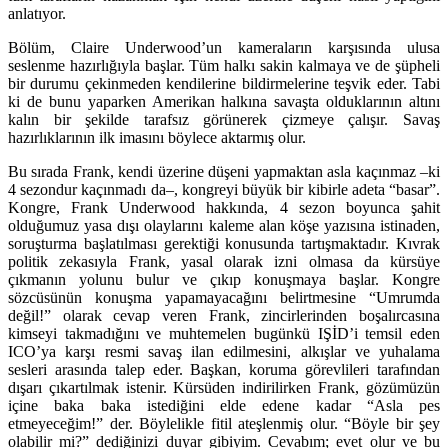
anlatıyor.
Bölüm, Claire Underwood’un kameraların karşısında ulusa
seslenme hazırlığıyla başlar. Tüm halkı sakin kalmaya ve de şüpheli
bir durumu çekinmeden kendilerine bildirmelerine teşvik eder. Tabi
ki de bunu yaparken Amerikan halkına savaşta olduklarının altını
kalın bir şekilde tarafsız görünerek çizmeye çalışır. Savaş
hazırlıklarının ilk imasını böylece aktarmış olur.
Bu sırada Frank, kendi üzerine düşeni yapmaktan asla kaçınmaz –ki
4 sezondur kaçınmadı da–, kongreyi büyük bir kibirle adeta “basar”.
Kongre, Frank Underwood hakkında, 4 sezon boyunca şahit
olduğumuz yasa dışı olaylarını kaleme alan köşe yazısına istinaden,
soruşturma başlatılması gerektiği konusunda tartışmaktadır. Kıvrak
politik zekasıyla Frank, yasal olarak izni olmasa da kürsüye
çıkmanın yolunu bulur ve çıkıp konuşmaya başlar. Kongre
sözcüsünün konuşma yapamayacağını belirtmesine “Umrumda
değil!” olarak cevap veren Frank, zincirlerinden boşalırcasına
kimseyi takmadığını ve muhtemelen bugünkü IŞİD’i temsil eden
ICO’ya karşı resmi savaş ilan edilmesini, alkışlar ve yuhalama
sesleri arasında talep eder. Başkan, koruma görevlileri tarafından
dışarı çıkartılmak istenir. Kürsüden indirilirken Frank, gözümüzün
içine baka baka istediğini elde edene kadar “Asla pes
etmeyeceğim!” der. Böylelikle fitil ateşlenmiş olur. “Böyle bir şey
olabilir mi?” dediğinizi duyar gibiyim. Cevabım; evet olur ve bu