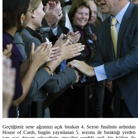
Geçtiğimiz sene ağzımızı açık bırakan 4. Sezon finalinin ardından
House of Cards, bugün yayınlanan 5. sezonu ile bıraktığı yerden
tam gaz devam edeceğinin sinyalini verdiği epik bir bölüm ile