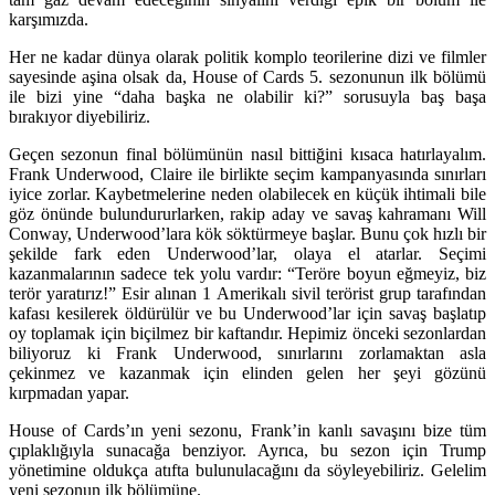
karşımızda.
Her ne kadar dünya olarak politik komplo teorilerine dizi ve filmler
sayesinde aşina olsak da, House of Cards 5. sezonunun ilk bölümü
ile bizi yine “daha başka ne olabilir ki?” sorusuyla baş başa
bırakıyor diyebiliriz.
Geçen sezonun final bölümünün nasıl bittiğini kısaca hatırlayalım.
Frank Underwood, Claire ile birlikte seçim kampanyasında sınırları
iyice zorlar. Kaybetmelerine neden olabilecek en küçük ihtimali bile
göz önünde bulundururlarken, rakip aday ve savaş kahramanı Will
Conway, Underwood’lara kök söktürmeye başlar. Bunu çok hızlı bir
şekilde fark eden Underwood’lar, olaya el atarlar. Seçimi
kazanmalarının sadece tek yolu vardır: “Teröre boyun eğmeyiz, biz
terör yaratırız!” Esir alınan 1 Amerikalı sivil terörist grup tarafından
kafası kesilerek öldürülür ve bu Underwood’lar için savaş başlatıp
oy toplamak için biçilmez bir kaftandır. Hepimiz önceki sezonlardan
biliyoruz ki Frank Underwood, sınırlarını zorlamaktan asla
çekinmez ve kazanmak için elinden gelen her şeyi gözünü
kırpmadan yapar.
House of Cards’ın yeni sezonu, Frank’in kanlı savaşını bize tüm
çıplaklığıyla sunacağa benziyor. Ayrıca, bu sezon için Trump
yönetimine oldukça atıfta bulunulacağını da söyleyebiliriz. Gelelim
yeni sezonun ilk bölümüne.