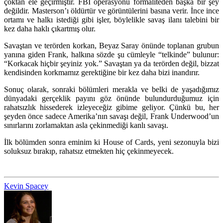
çoktan ele geçirmiştir. FBI operasyonu formaliteden başka bir şey
değildir. Masterson’ı öldürtür ve görüntülerini basına verir. İnce ince
ortamı ve halkı istediği gibi işler, böylelikle savaş ilanı talebini bir
kez daha haklı çıkartmış olur.
Savaştan ve terörden korkan, Beyaz Saray önünde toplanan grubun
yanına giden Frank, halkına sözde şu cümleyle “telkinde” bulunur:
“Korkacak hiçbir şeyiniz yok.” Savaştan ya da terörden değil, bizzat
kendisinden korkmamız gerektiğine bir kez daha bizi inandırır.
Sonuç olarak, sonraki bölümleri merakla ve belki de yaşadığımız
dünyadaki gerçeklik payını göz önünde bulundurduğumuz için
rahatsızlık hissederek izleyeceğiz gibime geliyor. Çünkü bu, her
şeyden önce sadece Amerika’nın savaşı değil, Frank Underwood’un
sınırlarını zorlamaktan asla çekinmediği kanlı savaşı.
İlk bölümden sonra eminim ki House of Cards, yeni sezonuyla bizi
soluksuz bırakıp, rahatsız etmekten hiç çekinmeyecek.
Kevin Spacey