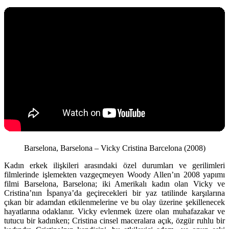
Barselona, Barselona – Vicky Cristina Barcelona (2008)
Kadın erkek ilişkileri arasındaki özel durumları ve gerilimleri
filmlerinde işlemekten vazgeçmeyen Woody Allen’ın 2008 yapımı
filmi Barselona, Barselona; iki Amerikalı kadın olan Vicky ve
Cristina’nın İspanya’da geçirecekleri bir yaz tatilinde karşılarına
çıkan bir adamdan etkilenmelerine ve bu olay üzerine şekillenecek
hayatlarına odaklanır. Vicky evlenmek üzere olan muhafazakar ve
tutucu bir kadınken; Cristina cinsel maceralara açık, özgür ruhlu bir