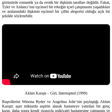
görünürde romantik ya da erotik bir ilişkinin tarafları değildir. Fakat,
Tyler ve Anlatıcı’nın eşcinsel bir erkeğin içsel çatışmasını yaşadıkları
ve aralarındaki ilişkinin eşcinsel bir çiftin alegorisi olduğu açık bir
şekilde söylenebilir.
Aklım Karıştı – Girl, Interrupted (1999)
Başrollerini Winona Ryder ve Angelina Jolie’nin paylaştığı Aklım
Karıştı; aşırı miktarda aspirin alarak hastaneye yatırılan bir genç
kızın, daha sonra kendi rızasıyla psikiyatri hastanesine yatmasını ve