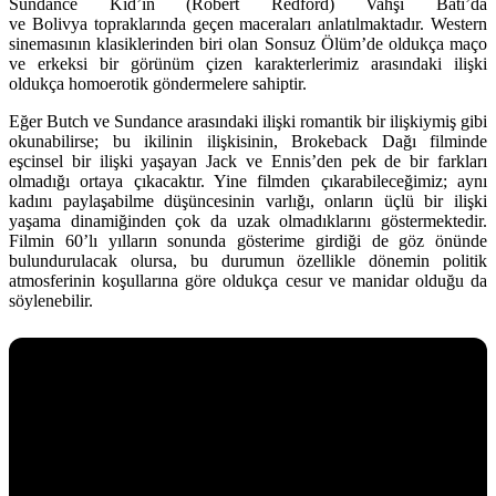
Sundance Kid’in (Robert Redford) Vahşi Batı’da
ve Bolivya topraklarında geçen maceraları anlatılmaktadır. Western
sinemasının klasiklerinden biri olan Sonsuz Ölüm’de oldukça maço
ve erkeksi bir görünüm çizen karakterlerimiz arasındaki ilişki
oldukça homoerotik göndermelere sahiptir.
Eğer Butch ve Sundance arasındaki ilişki romantik bir ilişkiymiş gibi
okunabilirse; bu ikilinin ilişkisinin, Brokeback Dağı filminde
eşcinsel bir ilişki yaşayan Jack ve Ennis’den pek de bir farkları
olmadığı ortaya çıkacaktır. Yine filmden çıkarabileceğimiz; aynı
kadını paylaşabilme düşüncesinin varlığı, onların üçlü bir ilişki
yaşama dinamiğinden çok da uzak olmadıklarını göstermektedir.
Filmin 60’lı yılların sonunda gösterime girdiği de göz önünde
bulundurulacak olursa, bu durumun özellikle dönemin politik
atmosferinin koşullarına göre oldukça cesur ve manidar olduğu da
söylenebilir.