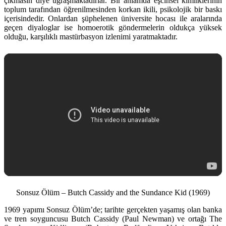
çıkmasın diye uğraşmaktadırlar. Bir anlamda eşcinsel kimliklerinin
toplum tarafından öğrenilmesinden korkan ikili, psikolojik bir baskı
içerisindedir. Onlardan şüphelenen üniversite hocası ile aralarında
geçen diyaloglar ise homoerotik göndermelerin oldukça yüksek
olduğu, karşılıklı mastürbasyon izlenimi yaratmaktadır.
Sonsuz Ölüm – Butch Cassidy and the Sundance Kid (1969)
1969 yapımı Sonsuz Ölüm’de; tarihte gerçekten yaşamış olan banka
ve tren soyguncusu Butch Cassidy (Paul Newman) ve ortağı The