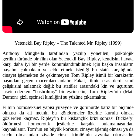
Yetenekli Bay Ripley – The Talented Mr. Ripley (1999)
Anthony Minghella tarafından yazılıp yönetilen; psikolojik
gerilim türünde bir film olan Yetenekli Bay Ripley, kendisini hayata
karşı daha iyi bir yerde konumlandırabilmek için başka insanların
hayatını çalmaktan ve elde etmek istediği bu statü karşılığında
cinayet işlemekten de çekinmeyen Tom Ripley isimli bir karakterin
başından geçen maceraları anlatır. Fakat, filmin esas derdi sınıf
çelişkisini anlatmak değil; bu statüler arasındaki kin ve uçurumu
tasvir ederken “bastırılmış” bir eşcinselin, Tom Ripley’nin (Matt
Damon) gizli eşcinsel kimliğini su yüzüne çıkarmaktır.
Filmin homoseksüel yapısı yüzeyde ve görünürde bariz bir biçimde
olmasa da alt metnin bu göndermeler üzerine kurulu olması
gözlerden kaçmaz. Ripley’in bir kıskançlık krizi sonrası Dickie’yi
öldürmesi homoerotik jestlerine karşılık bulamamasından
kaynaklanır. Tom’un en büyük korkusu cinayet işlemiş olması ya da
suçlu olmasından ziyade cinsel kimliğinin ayyuka çıkmasıdır.