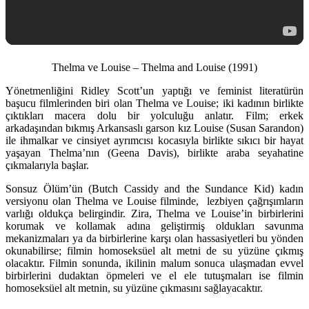
Thelma ve Louise – Thelma and Louise (1991)
Yönetmenliğini Ridley Scott’un yaptığı ve feminist literatürün
başucu filmlerinden biri olan Thelma ve Louise; iki kadının birlikte
çıktıkları macera dolu bir yolculuğu anlatır. Film; erkek
arkadaşından bıkmış Arkansaslı garson kız Louise (Susan Sarandon)
ile ihmalkar ve cinsiyet ayrımcısı kocasıyla birlikte sıkıcı bir hayat
yaşayan Thelma’nın (Geena Davis), birlikte araba seyahatine
çıkmalarıyla başlar.
Sonsuz Ölüm’ün (Butch Cassidy and the Sundance Kid) kadın
versiyonu olan Thelma ve Louise filminde, lezbiyen çağrışımların
varlığı oldukça belirgindir. Zira, Thelma ve Louise’in birbirlerini
korumak ve kollamak adına geliştirmiş oldukları savunma
mekanizmaları ya da birbirlerine karşı olan hassasiyetleri bu yönden
okunabilirse; filmin homoseksüel alt metni de su yüzüne çıkmış
olacaktır. Filmin sonunda, ikilinin malum sonuca ulaşmadan evvel
birbirlerini dudaktan öpmeleri ve el ele tutuşmaları ise filmin
homoseksüel alt metnin, su yüzüne çıkmasını sağlayacaktır.