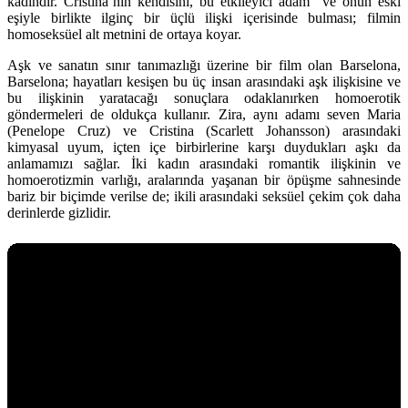
kadındır. Cristina’nın kendisini, bu etkileyici adam ve onun eski
eşiyle birlikte ilginç bir üçlü ilişki içerisinde bulması; filmin
homoseksüel alt metnini de ortaya koyar.
Aşk ve sanatın sınır tanımazlığı üzerine bir film olan Barselona,
Barselona; hayatları kesişen bu üç insan arasındaki aşk ilişkisine ve
bu ilişkinin yaratacağı sonuçlara odaklanırken homoerotik
göndermeleri de oldukça kullanır. Zira, aynı adamı seven Maria
(Penelope Cruz) ve Cristina (Scarlett Johansson) arasındaki
kimyasal uyum, içten içe birbirlerine karşı duydukları aşkı da
anlamamızı sağlar. İki kadın arasındaki romantik ilişkinin ve
homoerotizmin varlığı, aralarında yaşanan bir öpüşme sahnesinde
bariz bir biçimde verilse de; ikili arasındaki seksüel çekim çok daha
derinlerde gizlidir.