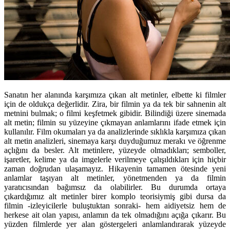
Sanatın her alanında karşımıza çıkan alt metinler, elbette ki filmler
için de oldukça değerlidir. Zira, bir filmin ya da tek bir sahnenin alt
metnini bulmak; o filmi keşfetmek gibidir. Bilindiği üzere sinemada
alt metin; filmin su yüzeyine çıkmayan anlamlarını ifade etmek için
kullanılır. Film okumaları ya da analizlerinde sıklıkla karşımıza çıkan
alt metin analizleri, sinemaya karşı duyduğumuz merakı ve öğrenme
açlığını da besler. Alt metinlere, yüzeyde olmadıkları; semboller,
işaretler, kelime ya da imgelerle verilmeye çalışıldıkları için hiçbir
zaman doğrudan ulaşamayız. Hikayenin tamamen ötesinde yeni
anlamlar taşıyan alt metinler, yönetmenden ya da filmin
yaratıcısından bağımsız da olabilirler. Bu durumda ortaya
çıkardığımız alt metinler birer komplo teorisiymiş gibi dursa da
filmin -izleyicilerle buluştuktan sonraki- hem aidiyetsiz hem de
herkese ait olan yapısı, anlamın da tek olmadığını açığa çıkarır. Bu
yüzden filmlerde yer alan göstergeleri anlamlandırarak yüzeyde