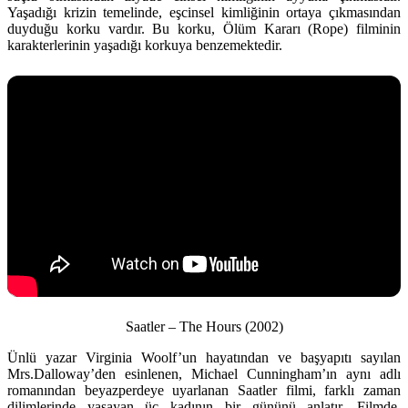
Yaşadığı krizin temelinde, eşcinsel kimliğinin ortaya çıkmasından
duyduğu korku vardır. Bu korku, Ölüm Kararı (Rope) filminin
karakterlerinin yaşadığı korkuya benzemektedir.
Saatler – The Hours (2002)
Ünlü yazar Virginia Woolf’un hayatından ve başyapıtı sayılan
Mrs.Dalloway’den esinlenen, Michael Cunningham’ın aynı adlı
romanından beyazperdeye uyarlanan Saatler filmi, farklı zaman
dilimlerinde yaşayan üç kadının bir gününü anlatır. Filmde,