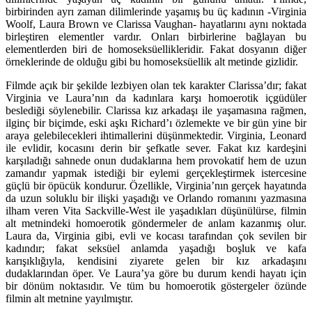
birbirinden ayrı zaman dilimlerinde yaşamış bu üç kadının -Virginia
Woolf, Laura Brown ve Clarissa Vaughan- hayatlarını aynı noktada
birleştiren elementler vardır. Onları birbirlerine bağlayan bu
elementlerden biri de homoseksüellikleridir. Fakat dosyanın diğer
örneklerinde de olduğu gibi bu homoseksüellik alt metinde gizlidir.
Filmde açık bir şekilde lezbiyen olan tek karakter Clarissa’dır; fakat
Virginia ve Laura’nın da kadınlara karşı homoerotik içgüdüler
beslediği söylenebilir. Clarissa kız arkadaşı ile yaşamasına rağmen,
ilginç bir biçimde, eski aşkı Richard’ı özlemekte ve bir gün yine bir
araya gelebilecekleri ihtimallerini düşünmektedir. Virginia, Leonard
ile evlidir, kocasını derin bir şefkatle sever. Fakat kız kardeşini
karşıladığı sahnede onun dudaklarına hem provokatif hem de uzun
zamandır yapmak istediği bir eylemi gerçekleştirmek istercesine
güçlü bir öpücük kondurur. Özellikle, Virginia’nın gerçek hayatında
da uzun soluklu bir ilişki yaşadığı ve Orlando romanını yazmasına
ilham veren Vita Sackville-West ile yaşadıkları düşünülürse, filmin
alt metnindeki homoerotik göndermeler de anlam kazanmış olur.
Laura da, Virginia gibi, evli ve kocası tarafından çok sevilen bir
kadındır; fakat seksüel anlamda yaşadığı boşluk ve kafa
karışıklığıyla, kendisini ziyarete gelen bir kız arkadaşını
dudaklarından öper. Ve Laura’ya göre bu durum kendi hayatı için
bir dönüm noktasıdır. Ve tüm bu homoerotik göstergeler özünde
filmin alt metnine yayılmıştır.