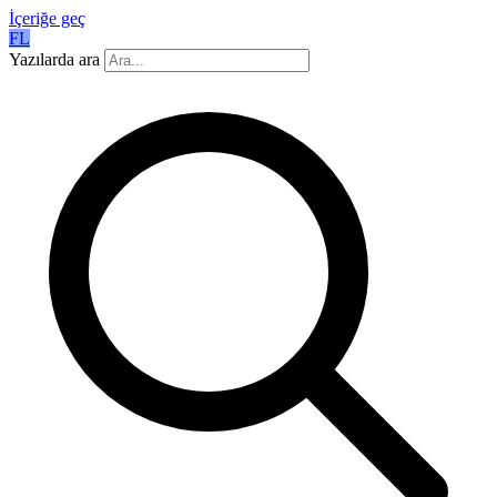
İçeriğe geç
FL
Yazılarda ara