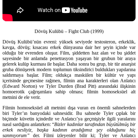
Dövüş Kulübü – Fight Club (1999)
Dövüş Kulübü’nün evreni: yüksek seviyede testosteron, erkeklik,
kavga, dövüş; kısacası erkek dünyasına dair her şeyin içinde var
olduğu bir evrenden oluşur. Film, şiddetten haz alan ve bu şiddet
sayesinde bir anlamda penetrasyon yaşayan bir grubun bir araya
gelerek kulüp kurması ile başlar. Daha sonra bu grup, bir tür anarşist
gruba dönüşerek modern toplumun tiksindirici buldukları yapılarına
saldırmaya başlar. Film; oldukça maskülen bir kültür ve yapı
içerisinde geçmesine rağmen, filmin ana karakterleri olan Anlatıcı
(Edward Norton) ve Tyler Durden (Brad Pitt) arasındaki ilişkinin
homoerotik çağrışımlara sahip olması; filmin homoseksüel alt
metnini de ele verir.
Filmin homoseksüel alt metnini dışa vuran en önemli sahnelerden
biri Tyler’ın banyodaki sahnesidir. Bu sahnede Tyler çıplak bir
biçimde küvetin içindedir ve Anlatıcı’ya geçmişiyle ilgili yaralarını
nasıl sardığını anlatırken: “
Bizler kadınlar tarafından büyütülmüş bir
erkek nesliyiz, başka kadının aradığımız şey olduğunu hiç
sanmıyorum”
der. Filmi izleyenler bilir ki; Tyler ve Anlatıcı