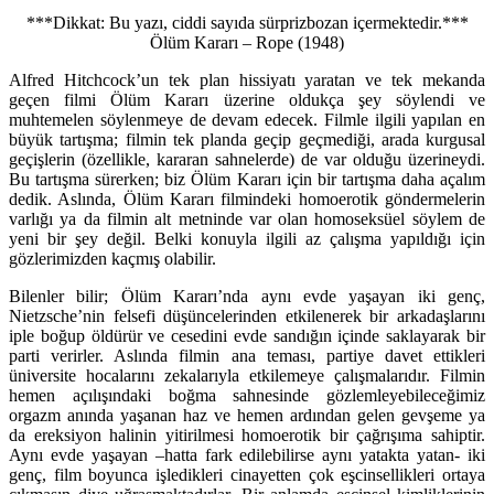
***Dikkat: Bu yazı, ciddi sayıda sürprizbozan içermektedir.***
Ölüm Kararı – Rope (1948)
Alfred Hitchcock’un tek plan hissiyatı yaratan ve tek mekanda
geçen filmi Ölüm Kararı üzerine oldukça şey söylendi ve
muhtemelen söylenmeye de devam edecek. Filmle ilgili yapılan en
büyük tartışma; filmin tek planda geçip geçmediği, arada kurgusal
geçişlerin (özellikle, kararan sahnelerde) de var olduğu üzerineydi.
Bu tartışma sürerken; biz Ölüm Kararı için bir tartışma daha açalım
dedik. Aslında, Ölüm Kararı filmindeki homoerotik göndermelerin
varlığı ya da filmin alt metninde var olan homoseksüel söylem de
yeni bir şey değil. Belki konuyla ilgili az çalışma yapıldığı için
gözlerimizden kaçmış olabilir.
Bilenler bilir; Ölüm Kararı’nda aynı evde yaşayan iki genç,
Nietzsche’nin felsefi düşüncelerinden etkilenerek bir arkadaşlarını
iple boğup öldürür ve cesedini evde sandığın içinde saklayarak bir
parti verirler. Aslında filmin ana teması, partiye davet ettikleri
üniversite hocalarını zekalarıyla etkilemeye çalışmalarıdır. Filmin
hemen açılışındaki boğma sahnesinde gözlemleyebileceğimiz
orgazm anında yaşanan haz ve hemen ardından gelen gevşeme ya
da ereksiyon halinin yitirilmesi homoerotik bir çağrışıma sahiptir.
Aynı evde yaşayan –hatta fark edilebilirse aynı yatakta yatan- iki
genç, film boyunca işledikleri cinayetten çok eşcinsellikleri ortaya