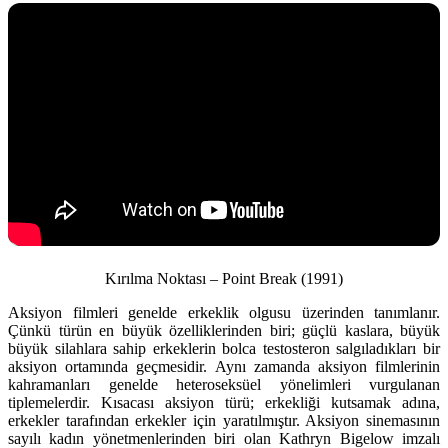
Kırılma Noktası – Point Break (1991)
Aksiyon filmleri genelde erkeklik olgusu üzerinden tanımlanır.
Çünkü türün en büyük özelliklerinden biri; güçlü kaslara, büyük
büyük silahlara sahip erkeklerin bolca testosteron salgıladıkları bir
aksiyon ortamında geçmesidir. Aynı zamanda aksiyon filmlerinin
kahramanları genelde heteroseksüel yönelimleri vurgulanan
tiplemelerdir. Kısacası aksiyon türü; erkekliği kutsamak adına,
erkekler tarafından erkekler için yaratılmıştır. Aksiyon sinemasının
sayılı kadın yönetmenlerinden biri olan Kathryn Bigelow imzalı