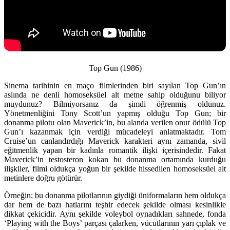
Top Gun (1986)
Sinema tarihinin en maço filmlerinden biri sayılan Top Gun’ın
aslında ne denli homoseksüel alt metne sahip olduğunu biliyor
muydunuz? Bilmiyorsanız da şimdi öğrenmiş oldunuz.
Yönetmenliğini Tony Scott’un yapmış olduğu Top Gun; bir
donanma pilotu olan Maverick’in, bu alanda verilen onur ödülü Top
Gun’ı kazanmak için verdiği mücadeleyi anlatmaktadır. Tom
Cruise’un canlandırdığı Maverick karakteri aynı zamanda, sivil
eğitmenlik yapan bir kadınla romantik ilişki içerisindedir. Fakat
Maverick’in testosteron kokan bu donanma ortamında kurduğu
ilişkiler, filmi oldukça yoğun bir şekilde hissedilen homoseksüel alt
metinlere doğru götürür.
Örneğin; bu donanma pilotlarının giydiği üniformaların hem oldukça
dar hem de bazı hatlarını teşhir edecek şekilde olması kesinlikle
dikkat çekicidir. Aynı şekilde voleybol oynadıkları sahnede, fonda
‘Playing with the Boys’ parçası çalarken, vücutlarının yarı çıplak ve