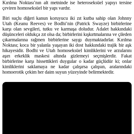
Kırılma Noktası’nın alt metninde ise heteroseksüel yapıyı tersine
çeviren homoseksüel bir yapı vardır.
Biri suçlu diğeri kanun koruyucu iki zıt kutba sahip olan Johnny
Utah (Keanu Reeves) ve Bodhi’nin (Patrick Swayze) birbirlerine
karşı olan sevgileri, tutku ve karmaşa doludur. Adalet hakkındaki
düşünceleri oldukça zıt olsa da; birbirlerini kışkırtmalarına ve çileden
çıkarmalarına rağmen birbirlerine saygı duymaktadırlar. Kırılma
Noktası; koca bir yalanla yaşayan iki dost hakkındaki trajik bir aşk
hikayesidir. Bodhi ve Utah homoseksüel kimliklerini ve arzularını
aşırı erkeklik maskesi altında gizlemeyi seçmişlerdir. Fakat
birbirlerine karşı hissettikleri duygular o kadar güçlüdür ki; onlar
kimliklerini saklamaya ne kadar çalışırsa çalışsın, aralarındaki
homoerotik çekim her daim suyun yüzeyinde belirmektedir.