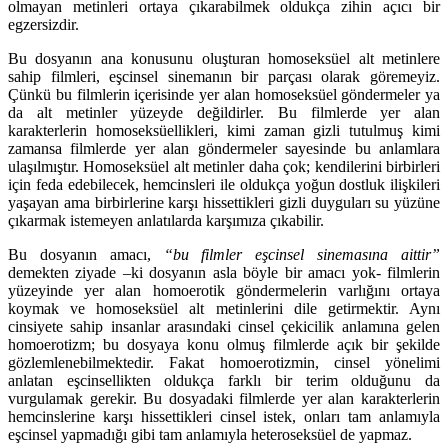
olmayan metinleri ortaya çıkarabilmek oldukça zihin açıcı bir
egzersizdir.
Bu dosyanın ana konusunu oluşturan homoseksüel alt metinlere
sahip filmleri, eşcinsel sinemanın bir parçası olarak göremeyiz.
Çünkü bu filmlerin içerisinde yer alan homoseksüel göndermeler ya
da alt metinler yüzeyde değildirler. Bu filmlerde yer alan
karakterlerin homoseksüellikleri, kimi zaman gizli tutulmuş kimi
zamansa filmlerde yer alan göndermeler sayesinde bu anlamlara
ulaşılmıştır. Homoseksüel alt metinler daha çok; kendilerini birbirleri
için feda edebilecek, hemcinsleri ile oldukça yoğun dostluk ilişkileri
yaşayan ama birbirlerine karşı hissettikleri gizli duyguları su yüzüne
çıkarmak istemeyen anlatılarda karşımıza çıkabilir.
Bu dosyanın amacı,
“bu filmler eşcinsel sinemasına aittir”
demekten ziyade –ki dosyanın asla böyle bir amacı yok- filmlerin
yüzeyinde yer alan homoerotik göndermelerin varlığını ortaya
koymak ve homoseksüel alt metinlerini dile getirmektir. Aynı
cinsiyete sahip insanlar arasındaki cinsel çekicilik anlamına gelen
homoerotizm; bu dosyaya konu olmuş filmlerde açık bir şekilde
gözlemlenebilmektedir. Fakat homoerotizmin, cinsel yönelimi
anlatan eşcinsellikten oldukça farklı bir terim olduğunu da
vurgulamak gerekir. Bu dosyadaki filmlerde yer alan karakterlerin
hemcinslerine karşı hissettikleri cinsel istek, onları tam anlamıyla
eşcinsel yapmadığı gibi tam anlamıyla heteroseksüel de yapmaz.