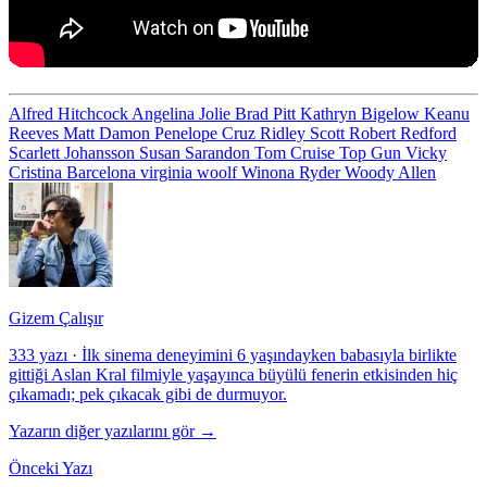
Alfred Hitchcock
Angelina Jolie
Brad Pitt
Kathryn Bigelow
Keanu
Reeves
Matt Damon
Penelope Cruz
Ridley Scott
Robert Redford
Scarlett Johansson
Susan Sarandon
Tom Cruise
Top Gun
Vicky
Cristina Barcelona
virginia woolf
Winona Ryder
Woody Allen
Gizem Çalışır
333 yazı
·
İlk sinema deneyimini 6 yaşındayken babasıyla birlikte
gittiği Aslan Kral filmiyle yaşayınca büyülü fenerin etkisinden hiç
çıkamadı; pek çıkacak gibi de durmuyor.
Yazarın diğer yazılarını gör →
Önceki Yazı