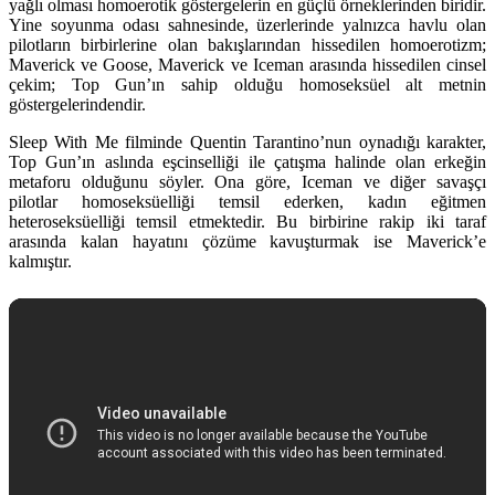
yağlı olması homoerotik göstergelerin en güçlü örneklerinden biridir.
Yine soyunma odası sahnesinde, üzerlerinde yalnızca havlu olan
pilotların birbirlerine olan bakışlarından hissedilen homoerotizm;
Maverick ve Goose, Maverick ve Iceman arasında hissedilen cinsel
çekim; Top Gun’ın sahip olduğu homoseksüel alt metnin
göstergelerindendir.
Sleep With Me filminde Quentin Tarantino’nun oynadığı karakter,
Top Gun’ın aslında eşcinselliği ile çatışma halinde olan erkeğin
metaforu olduğunu söyler. Ona göre, Iceman ve diğer savaşçı
pilotlar homoseksüelliği temsil ederken, kadın eğitmen
heteroseksüelliği temsil etmektedir. Bu birbirine rakip iki taraf
arasında kalan hayatını çözüme kavuşturmak ise Maverick’e
kalmıştır.