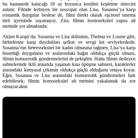
bu hastanede kalacağı 18 ay boyunca kendini keşfetme sürecini
anlatır. Filmde lezbiyen bir sosyopat olan Lisa, Susanna’ya karşı
romantik duygular beslese de, filmi direkt olarak eşcinsel sinema
türü içerisinde sayamayız. Zira, filmin homoseksüel yapısı alt
metinde yer almaktadır.
Aklım Karıştı’da; Susanna ve Lisa ikilisinin, Thelma ve Louise gibi,
birbirlerine karşı duydukları şefkat ve sevgi üst seviyelerdedir.
Susanna’nın heteroseksüel bir kadın olmasına rağmen, Lisa’ya karşı
hissettiği duyguların ve aralarındaki bağın oldukça güçlü olması,
filmin homoerotik göndermelerini de pekiştirir. Hatta filmin ilerleyen
sahnelerinde ikili arasında yaşanan kısa öpüşme sahnesi, karakterler
arasındaki kimyasal çekimin oldukça güçlü olduğunu ortaya koyar.
Eğer, Susanna ve Lisa arasındaki homoerotik göndermeleri fark
edebilirsek; filmin homoseksüel alt metnini yakalamak da zor
olmayacaktır.