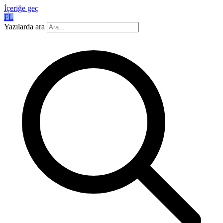
İçeriğe geç
FL
Yazılarda ara