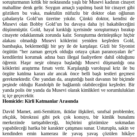
soruşturmanın kritik bir noktasında yaşlı bir Musevi kadının cinayet
mahalline denk gelir. Soygun amaçlı yapılmış basit bir cinayet gibi
gözüken bu vaka, maktulün nüfuzlu bir doktor olan oğlunun
çabalarıyla Gold’un üzerine yıkılır. Çünkü doktor, kendisi de
Musevi olan Bobby Gold’un bu davaya daha iyi bakabileceğini
düşünmüştür. Gold, hayal kırıklığı içerisinde soruşturmayı bırakıp
cinayete odaklanmak zorunda kalır. Soruşturma derinleştikçe hiçbir
alakası olmadığı Musevi köklerini yeniden keşfeden Gold,
bambaşka, beklemediği bir şey ile de karşılaşır. Gizli bir Siyonist
örgütün “her zaman gerçek olduğu ortaya çıkan paranoyaları ile”
kendilerini korumak adına bazı illegal faaliyetlere dahil olduğunu
öğrenir. Haşır neşir olmaya başladığı Musevi düşmanlığı ona
köklerini araştırma fırsatı verir. Karşılaştığı varoluşsal kriz ile bu
örgüte katılma kararı alır ancak önce belli başlı testleri geçmesi
gerekmektedir. Öte yandan da, araştırdığı basit davanın bir biçimde
peşinde olduğu Randolph ile bağlantılı olabileceğini keşfeder. Bir
yanda polis öte yanda da Musevi olarak kimlikleri ve sorumlulukları
iç içe geçecektir.
Homicide: Kirli Katmanlar Arasında
David Mamet, anti-Semitizm, iktidar ilişkileri, sınıfsal problemler,
ırkçılık, bürokrasi gibi pek çok konuyu, bir kimlik bunalımı
merkezinde tartışabileceği, hiçbirini gözümüze sokmadan
yapabileceği harika bir karakter çatışması sunar. Usturuplu, sakin ve
kendinden emin kamerası ile yavaş yavaş çözülen hikâye