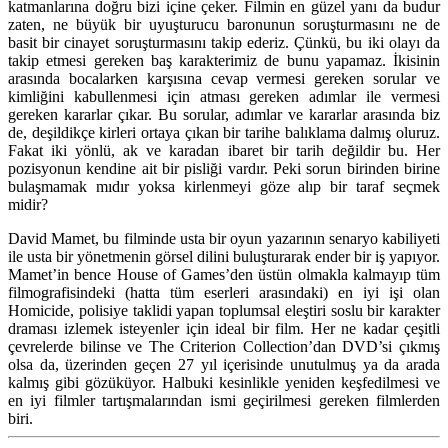
katmanlarına doğru bizi içine çeker. Filmin en güzel yanı da budur
zaten, ne büyük bir uyuşturucu baronunun soruşturmasını ne de
basit bir cinayet soruşturmasını takip ederiz. Çünkü, bu iki olayı da
takip etmesi gereken baş karakterimiz de bunu yapamaz. İkisinin
arasında bocalarken karşısına cevap vermesi gereken sorular ve
kimliğini kabullenmesi için atması gereken adımlar ile vermesi
gereken kararlar çıkar. Bu sorular, adımlar ve kararlar arasında biz
de, deşildikçe kirleri ortaya çıkan bir tarihe balıklama dalmış oluruz.
Fakat iki yönlü, ak ve karadan ibaret bir tarih değildir bu. Her
pozisyonun kendine ait bir pisliği vardır. Peki sorun birinden birine
bulaşmamak mıdır yoksa kirlenmeyi göze alıp bir taraf seçmek
midir?
David Mamet, bu filminde usta bir oyun yazarının senaryo kabiliyeti
ile usta bir yönetmenin görsel dilini buluşturarak ender bir iş yapıyor.
Mamet’in bence House of Games’den üstün olmakla kalmayıp tüm
filmografisindeki (hatta tüm eserleri arasındaki) en iyi işi olan
Homicide, polisiye taklidi yapan toplumsal eleştiri soslu bir karakter
draması izlemek isteyenler için ideal bir film. Her ne kadar çeşitli
çevrelerde bilinse ve The Criterion Collection’dan DVD’si çıkmış
olsa da, üzerinden geçen 27 yıl içerisinde unutulmuş ya da arada
kalmış gibi gözüküyor. Halbuki kesinlikle yeniden keşfedilmesi ve
en iyi filmler tartışmalarından ismi geçirilmesi gereken filmlerden
biri.