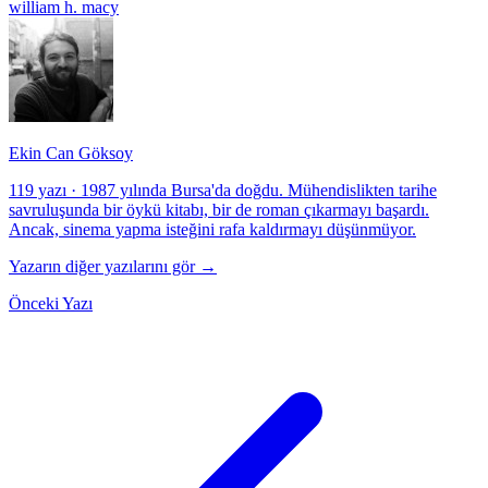
william h. macy
Ekin Can Göksoy
119 yazı
·
1987 yılında Bursa'da doğdu. Mühendislikten tarihe
savruluşunda bir öykü kitabı, bir de roman çıkarmayı başardı.
Ancak, sinema yapma isteğini rafa kaldırmayı düşünmüyor.
Yazarın diğer yazılarını gör →
Önceki Yazı