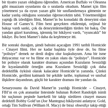
bir tiyatro yazarı olduğunu öğrendim. American Buffalo ve Oleanna
gibi muazzam oyunlarını da o sıralarda okudum. Mamet için film
yönetmeni ya da oyun yazarı gibi bir sınıflandırmaya gitmenin ne
kadar yanlış olduğunu sonradan öğrenecektim tabii. Yönetmenliğini
yaptığı ilk izlediğim filmi, Mamet’in bu konudaki ilk deneyimi olan
House of Games’ti. Film beni gerçekten etkilemişti, orijinal bir
bakışı vardı sanki, çok da deneyimlemediğim türden bir bakış. Öte
yandan güzel kurulmuş, işlenmiş bir hikâyesi vardı, “oyuncaklı” bir
hikâye. Bu beni Mamet’i daha da keşfetmeye itti.
Bir sonraki durağım, şimdi bahsini açacağım 1991 tarihli Homicide
– Cinayet filmi. Her ne kadar başlıkta öyle dese de, bu filme
“polisiye” demek ne denli doğru olur kuşkuluyum. Ama bir isme
ihtiyacımız var ve bu filme en yakın olanı da “polisiye”. Homicide
bir polisiye olarak karakter draması açısından Kuzuların Sessizliği
ile kıyaslanabilir örneğin ama Kuzuların Sessizliği çok daha
dedektiflik öyküsü olarak kalacaktır Homicide’ın yanında. Çünkü
Homicide, gerilimi katmanlı bir şekilde tarihe, toplumsal ve sınıfsal
ilişkilere dayandıran, güçlü bir karakter draması öte yandan da.
Senaryosunu da David Mamet’in yazdığı Homicide – Cinayet,
FBI’ın en çok arananlar listesinde bulunan Robert Randolph isimli
bir suçlunun peşinde hareketli bir takip sürdüren cinayet masası
dedektifi Bobby Gold’un (Joe Mantegna) hikâyesini anlatıyor. Gold,
ortağı Tim Sullivan (William H. Macy) ile biraz obsesifçe takip ettiği