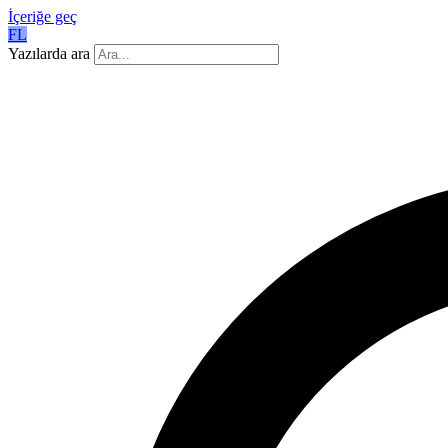
İçeriğe geç
FL
Yazılarda ara