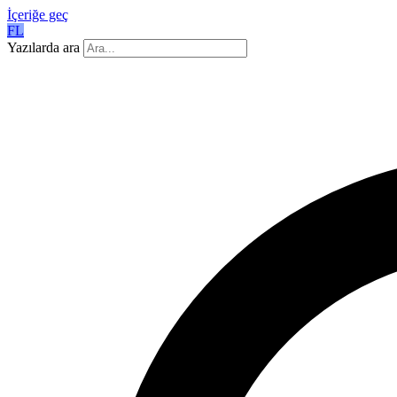
İçeriğe geç
FL
Yazılarda ara