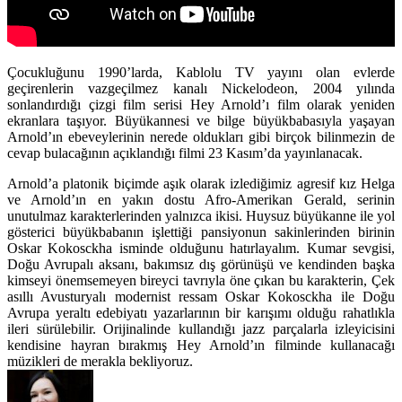
Çocukluğunu 1990’larda, Kablolu TV yayını olan evlerde
geçirenlerin vazgeçilmez kanalı Nickelodeon, 2004 yılında
sonlandırdığı çizgi film serisi Hey Arnold’ı film olarak yeniden
ekranlara taşıyor. Büyükannesi ve bilge büyükbabasıyla yaşayan
Arnold’ın ebeveylerinin nerede oldukları gibi birçok bilinmezin de
cevap bulacağının açıklandığı filmi 23 Kasım’da yayınlanacak.
Arnold’a platonik biçimde aşık olarak izlediğimiz agresif kız Helga
ve Arnold’ın en yakın dostu Afro-Amerikan Gerald, serinin
unutulmaz karakterlerinden yalnızca ikisi. Huysuz büyükanne ile yol
gösterici büyükbabanın işlettiği pansiyonun sakinlerinden birinin
Oskar Kokosckha isminde olduğunu hatırlayalım. Kumar sevgisi,
Doğu Avrupalı aksanı, bakımsız dış görünüşü ve kendinden başka
kimseyi önemsemeyen bireyci tavrıyla öne çıkan bu karakterin, Çek
asıllı Avusturyalı modernist ressam Oskar Kokosckha ile Doğu
Avrupa yeraltı edebiyatı yazarlarının bir karışımı olduğu rahatlıkla
ileri sürülebilir. Orijinalinde kullandığı jazz parçalarla izleyicisini
kendisine hayran bırakmış Hey Arnold’ın filminde kullanacağı
müzikleri de merakla bekliyoruz.