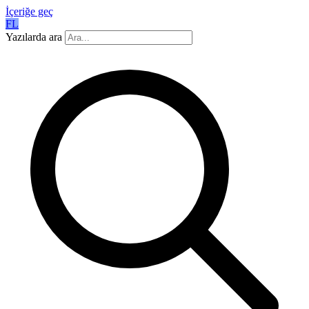
İçeriğe geç
FL
Yazılarda ara