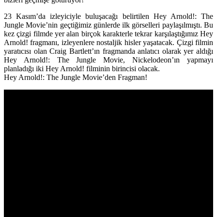
23 Kasım’da izleyiciyle buluşacağı belirtilen Hey Arnold!: The
Jungle Movie’nin geçtiğimiz günlerde ilk görselleri paylaşılmıştı. Bu
kez çizgi filmde yer alan birçok karakterle tekrar karşılaştığımız Hey
Arnold! fragmanı, izleyenlere nostaljik hisler yaşatacak. Çizgi filmin
yaratıcısı olan Craig Bartlett’ın fragmanda anlatıcı olarak yer aldığı
Hey Arnold!: The Jungle Movie, Nickelodeon’ın yapmayı
planladığı iki Hey Arnold! filminin birincisi olacak.
Hey Arnold!: The Jungle Movie’den Fragman!