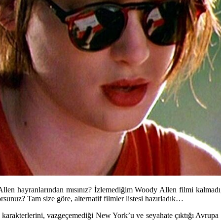
len hayranlarından mısınız? İzlemediğim Woody Allen filmi kalmadı, a
unuz? Tam size göre, alternatif filmler listesi hazırladık…
tik karakterlerini, vazgeçemediği New York’u ve seyahate çıktığı Avrupa ş