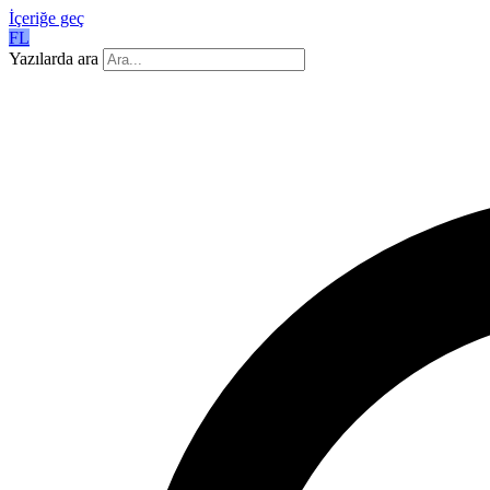
İçeriğe geç
FL
Yazılarda ara