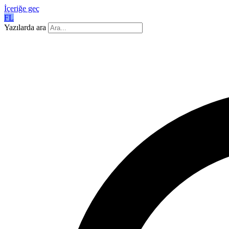
İçeriğe geç
FL
Yazılarda ara