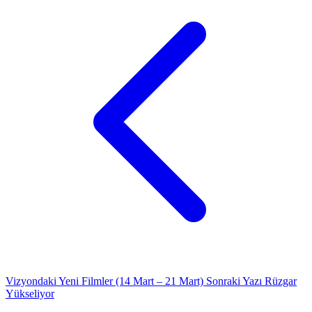
Vizyondaki Yeni Filmler (14 Mart – 21 Mart)
Sonraki Yazı
Rüzgar
Yükseliyor