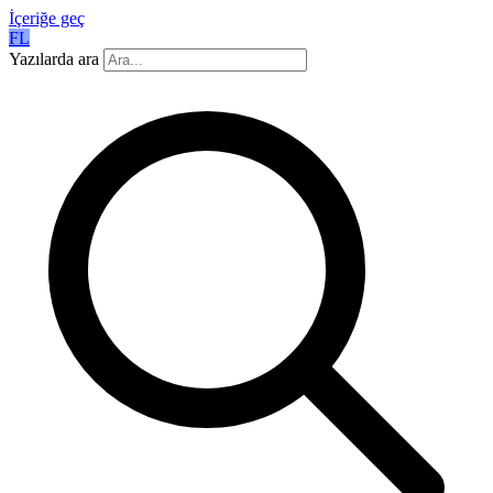
İçeriğe geç
FL
Yazılarda ara