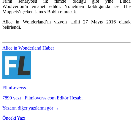
Filmi senaryosu ilk filmde olduğu gibi yine Linda
Woolverton’a emanet edildi. Yönetmen kolduğunda ise The
Muppets’ı çeken James Bobin oturacak.
Alice in Wonderland’ın vizyon tarihi 27 Mayıs 2016 olarak
belirlendi.
Alice in Wonderland
Haber
FilmLoverss
7890 yazı
·
Filmloverss.com Editör Hesabı
Yazarın diğer yazılarını gör →
Önceki Yazı