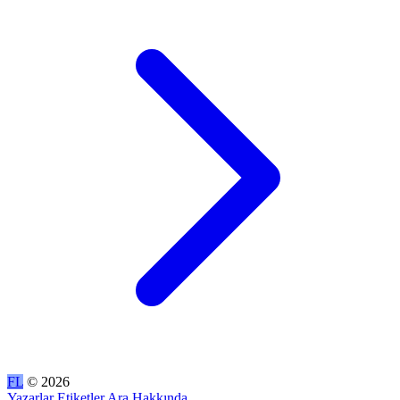
FL
© 2026
Yazarlar
Etiketler
Ara
Hakkında