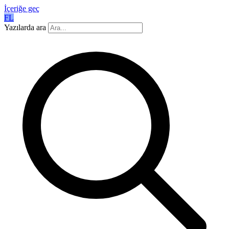
İçeriğe geç
FL
Yazılarda ara