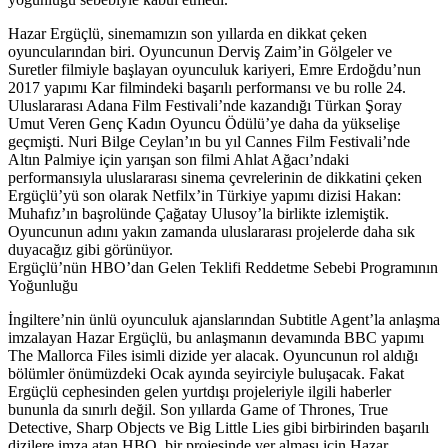
Hazar Ergüçlü, sinemamızın son yıllarda en dikkat çeken
oyuncularından biri. Oyuncunun Derviş Zaim’in Gölgeler ve
Suretler filmiyle başlayan oyunculuk kariyeri, Emre Erdoğdu’nun
2017 yapımı Kar filmindeki başarılı performansı ve bu rolle 24.
Uluslararası Adana Film Festivali’nde kazandığı Türkan Şoray
Umut Veren Genç Kadın Oyuncu Ödülü’ye daha da yükselişe
geçmişti. Nuri Bilge Ceylan’ın bu yıl Cannes Film Festivali’nde
Altın Palmiye için yarışan son filmi Ahlat Ağacı’ndaki
performansıyla uluslararası sinema çevrelerinin de dikkatini çeken
Ergüçlü’yü son olarak Netfilx’in Türkiye yapımı dizisi Hakan:
Muhafız’ın başrolünde Çağatay Ulusoy’la birlikte izlemiştik.
Oyuncunun adını yakın zamanda uluslararası projelerde daha sık
duyacağız gibi görünüyor.
Ergüçlü’nün HBO’dan Gelen Teklifi Reddetme Sebebi Programının
Yoğunluğu
İngiltere’nin ünlü oyunculuk ajanslarından Subtitle Agent’la anlaşma
imzalayan Hazar Ergüçlü, bu anlaşmanın devamında BBC yapımı
The Mallorca Files isimli dizide yer alacak. Oyuncunun rol aldığı
bölümler önümüzdeki Ocak ayında seyirciyle buluşacak. Fakat
Ergüçlü cephesinden gelen yurtdışı projeleriyle ilgili haberler
bununla da sınırlı değil. Son yıllarda Game of Thrones, True
Detective, Sharp Objects ve Big Little Lies gibi birbirinden başarılı
dizilere imza atan HBO, bir projesinde yer alması için Hazar