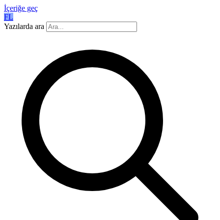
İçeriğe geç
FL
Yazılarda ara