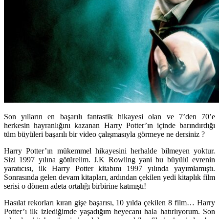
Son yılların en başarılı fantastik hikayesi olan ve 7’den 70’e
herkesin hayranlığını kazanan Harry Potter’ın içinde barındırdığı
tüm büyüleri başarılı bir video çalışmasıyla görmeye ne dersiniz ?
Harry Potter
’ın mükemmel hikayesini herhalde bilmeyen yoktur.
Sizi 1997 yılına götürelim.
J.K Rowling
yani bu büyülü evrenin
yaratıcısı, ilk Harry Potter kitabını 1997 yılında yayımlamıştı.
Sonrasında gelen devam kitapları, ardından çekilen yedi kitaplık film
serisi o dönem adeta ortalığı birbirine katmıştı!
Hasılat rekorları kıran gişe başarısı, 10 yılda çekilen 8 film… Harry
Potter’ı ilk izlediğimde yaşadığım heyecanı hala hatırlıyorum. Son