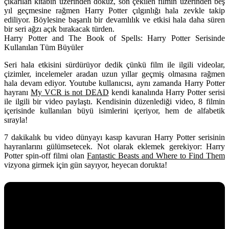
çıkarılan kitabın üzerinden dokuz, son çekilen filmin üzerinden beş
yıl geçmesine rağmen Harry Potter çılgınlığı hala zevkle takip
ediliyor. Böylesine başarılı bir devamlılık ve etkisi hala daha süren
bir seri ağzı açık bırakacak türden.
Harry Potter and The Book of Spells: Harry Potter Serisinde
Kullanılan Tüm Büyüler
Seri hala etkisini sürdürüyor dedik çünkü film ile ilgili videolar,
çizimler, incelemeler aradan uzun yıllar geçmiş olmasına rağmen
hala devam ediyor. Youtube kullanıcısı, aynı zamanda Harry Potter
hayranı
My VCR is not DEAD
kendi kanalında Harry Potter serisi
ile ilgili bir video paylaştı. Kendisinin düzenlediği video, 8 filmin
içerisinde kullanılan büyü isimlerini içeriyor, hem de alfabetik
sırayla!
7 dakikalık bu video dünyayı kasıp kavuran Harry Potter serisinin
hayranlarını gülümsetecek. Not olarak eklemek gerekiyor: Harry
Potter spin-off filmi olan
Fantastic Beasts and Where to Find Them
vizyona girmek için gün sayıyor, heyecan dorukta!