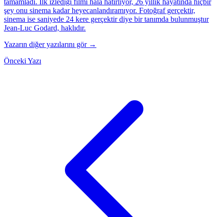
tamamladı. Ilk izledigi filmi hala hatırlıyor, 26 yıllık hayatında hiçbir
şey onu sinema kadar heyecanlandıramıyor. Fotoğraf gerçektir,
sinema ise saniyede 24 kere gerçektir diye bir tanımda bulunmuştur
Jean-Luc Godard, haklıdır.
Yazarın diğer yazılarını gör →
Önceki Yazı