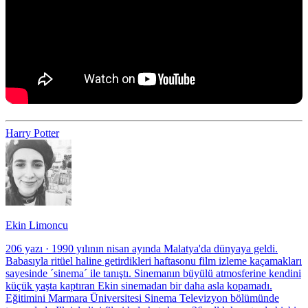
Harry Potter
Ekin Limoncu
206 yazı
·
1990 yılının nisan ayında Malatya'da dünyaya geldi.
Babasıyla ritüel haline getirdikleri haftasonu film izleme kaçamakları
sayesinde ´sinema´ ile tanıştı. Sinemanın büyülü atmosferine kendini
küçük yaşta kaptıran Ekin sinemadan bir daha asla kopamadı.
Eğitimini Marmara Üniversitesi Sinema Televizyon bölümünde