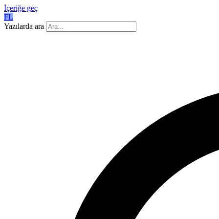
İçeriğe geç
FL
Yazılarda ara