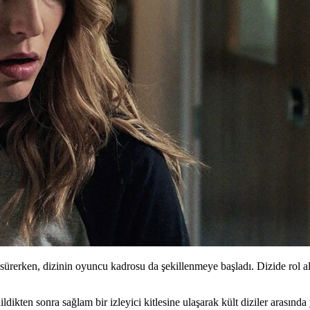
 sürerken, dizinin oyuncu kadrosu da şekillenmeye başladı. Dizide rol 
ikten sonra sağlam bir izleyici kitlesine ulaşarak kült diziler arasında y