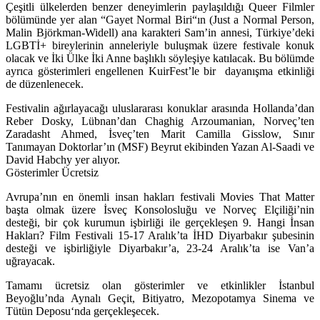
Çeşitli ülkelerden benzer deneyimlerin paylaşıldığı Queer Filmler
bölümünde yer alan “
Gayet Normal Biri
“ın (Just a Normal Person,
Malin Björkman-Widell) ana karakteri Sam’in annesi, Türkiye’deki
LGBTİ+ bireylerinin anneleriyle buluşmak üzere festivale konuk
olacak ve İki Ülke İki Anne başlıklı söyleşiye katılacak. Bu bölümde
ayrıca gösterimleri engellenen KuirFest’le bir dayanışma etkinliği
de düzenlenecek.
Festivalin ağırlayacağı uluslararası konuklar arasında Hollanda’dan
Reber Dosky
, Lübnan’dan
Chaghig Arzoumanian
, Norveç’ten
Zaradasht Ahmed
, İsveç’ten
Marit Camilla Gisslow
, Sınır
Tanımayan Doktorlar’ın (MSF) Beyrut ekibinden
Yazan Al-Saadi
ve
David Habchy
yer alıyor.
Gösterimler Ücretsiz
Avrupa’nın en önemli insan hakları festivali Movies That Matter
başta olmak üzere İsveç Konsolosluğu ve Norveç Elçiliği’nin
desteği, bir çok kurumun işbirliği ile gerçekleşen 9. Hangi İnsan
Hakları? Film Festivali 15-17 Aralık’ta İHD Diyarbakır şubesinin
desteği ve işbirliğiyle Diyarbakır’a, 23-24 Aralık’ta ise Van’a
uğrayacak.
Tamamı ücretsiz olan gösterimler ve etkinlikler İstanbul
Beyoğlu’nda
Aynalı Geçit, Bitiyatro, Mezopotamya Sinema
ve
Tütün Deposu
‘nda gerçekleşecek.