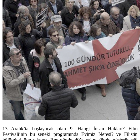
13 Aralık’ta başlayacak olan 9. Hangi İnsan Hakları? Film
Festivali’nin bu seneki programında Evimiz Neresi? ve Filistin
bölümleri öne çıkıyor. Beş günde 40’a yakın filmin gösterileceği