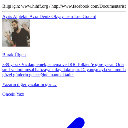
Bilgi için:
www.hihff.org
/
http://www.facebook.com/Documentarist
Ayris Alptekin
Azra Deniz Okyay
Jean-Luc Godard
Burak Ülgen
339 yazı
·
Vicdan, emek, sinema ve JRR Tolkien’e göre yaşar. Orta
sınıf ve toplumsal hafızaya kafayı takmıştır. Dayanışmayla ve umutla
güzel günlerin geleceğine inanmaktadır.
Yazarın diğer yazılarını gör →
Önceki Yazı