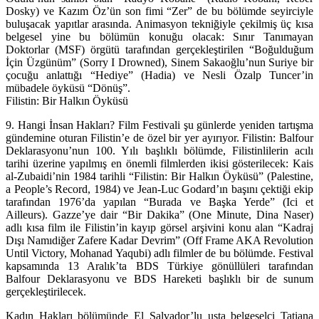
Dosky) ve Kazım Öz’ün son fimi “
Zer
” de bu bölümde seyirciyle
buluşacak yapıtlar arasında. Animasyon tekniğiyle çekilmiş üç kısa
belgesel yine bu bölümün konuğu olacak: Sınır Tanımayan
Doktorlar (MSF) örgütü tarafından gerçekleştirilen “
Boğulduğum
İçin Üzgünüm
” (Sorry I Drowned), Sinem Sakaoğlu’nun Suriye bir
çocuğu anlattığı “
Hediye
” (Hadia) ve Nesli Özalp Tuncer’in
mübadele öyküsü “
Dönüş
”.
Filistin: Bir Halkın Öyküsü
9. Hangi İnsan Hakları? Film Festivali şu günlerde yeniden tartışma
gündemine oturan Filistin’e de özel bir yer ayırıyor. Filistin: Balfour
Deklarasyonu’nun 100. Yılı başlıklı bölümde, Filistinlilerin acılı
tarihi üzerine yapılmış en önemli filmlerden ikisi gösterilecek: Kais
al-Zubaidi’nin 1984 tarihli “
Filistin: Bir Halkın Öyküsü
” (Palestine,
a People’s Record, 1984) ve Jean-Luc Godard’ın başını çektiği ekip
tarafından 1976’da yapılan “
Burada ve Başka Yerde
” (Ici et
Ailleurs). Gazze’ye dair “
Bir Dakika
” (One Minute, Dina Naser)
adlı kısa film ile Filistin’in kayıp görsel arşivini konu alan “
Kadraj
Dışı Namıdiğer Zafere Kadar Devrim
” (Off Frame AKA Revolution
Until Victory, Mohanad Yaqubi) adlı filmler de bu bölümde. Festival
kapsamında 13 Aralık’ta BDS Türkiye gönüllüleri tarafından
Balfour Deklarasyonu ve BDS Hareketi başlıklı bir de sunum
gerçekleştirilecek.
Kadın Hakları bölümünde El Salvador’lu usta belgeselci Tatiana