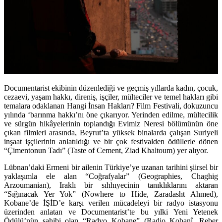
Documentarist ekibinin düzenlediği ve geçmiş yıllarda kadın, çocuk,
cezaevi, yaşam hakkı, direniş, işçiler, mülteciler ve temel hakları gibi
temalara odaklanan Hangi İnsan Hakları? Film Festivali, dokuzuncu
yılında ‘barınma hakkı’nı öne çıkarıyor. Yerinden edilme, mültecilik
ve sürgün hikâyelerinin toplandığı Evimiz Neresi bölümünün öne
çıkan filmleri arasında, Beyrut’ta yüksek binalarda çalışan Suriyeli
inşaat işçilerinin anlatıldığı ve bir çok festivalden ödüllerle dönen
“
Çimentonun Tadı
” (Taste of Cement, Ziad Khaltoum) yer alıyor.
Lübnan’daki Ermeni bir ailenin Türkiye’ye uzanan tarihini şiirsel bir
yaklaşımla ele alan “
Coğrafyalar
” (Geographies, Chaghig
Arzoumanian), Iraklı bir sıhhıyecinin tanıklıklarını aktaran
“
Sığınacak Yer Yok
” (Nowhere to Hide, Zaradasht Ahmed),
Kobane’de İŞİD’e karşı verilen mücadeleyi bir radyo istasyonu
üzerinden anlatan ve Documentarist’te bu yılki Yeni Yetenek
Ödülü’nün sahibi olan “
Radyo Kobane
” (Radio Kobanî, Reber