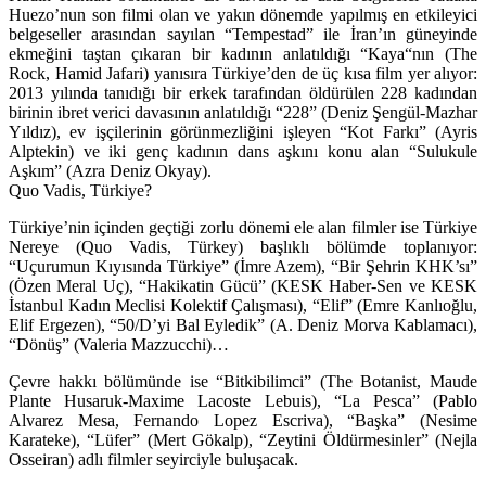
Huezo’nun son filmi olan ve yakın dönemde yapılmış en etkileyici
belgeseller arasından sayılan “
Tempestad
” ile İran’ın güneyinde
ekmeğini taştan çıkaran bir kadının anlatıldığı “
Kaya
“nın (The
Rock, Hamid Jafari) yanısıra Türkiye’den de üç kısa film yer alıyor:
2013 yılında tanıdığı bir erkek tarafından öldürülen 228 kadından
birinin ibret verici davasının anlatıldığı “
228
” (Deniz Şengül-Mazhar
Yıldız), ev işçilerinin görünmezliğini işleyen “
Kot Farkı
” (Ayris
Alptekin) ve iki genç kadının dans aşkını konu alan “
Sulukule
Aşkım
” (Azra Deniz Okyay).
Quo Vadis, Türkiye?
Türkiye’nin içinden geçtiği zorlu dönemi ele alan filmler ise Türkiye
Nereye (Quo Vadis, Türkey) başlıklı bölümde toplanıyor:
“
Uçurumun Kıyısında Türkiye
” (İmre Azem), “
Bir Şehrin KHK’sı
”
(Özen Meral Uç), “
Hakikatin Gücü
” (KESK Haber-Sen ve KESK
İstanbul Kadın Meclisi Kolektif Çalışması), “
Elif
” (Emre Kanlıoğlu,
Elif Ergezen), “
50/D’yi Bal Eyledik
” (A. Deniz Morva Kablamacı),
“
Dönüş
” (Valeria Mazzucchi)…
Çevre hakkı bölümünde ise “
Bitkibilimci
” (The Botanist, Maude
Plante Husaruk-Maxime Lacoste Lebuis), “
La Pesca
” (Pablo
Alvarez Mesa, Fernando Lopez Escriva), “Başka” (Nesime
Karateke), “
Lüfer
” (Mert Gökalp), “
Zeytini Öldürmesinler
” (Nejla
Osseiran) adlı filmler seyirciyle buluşacak.