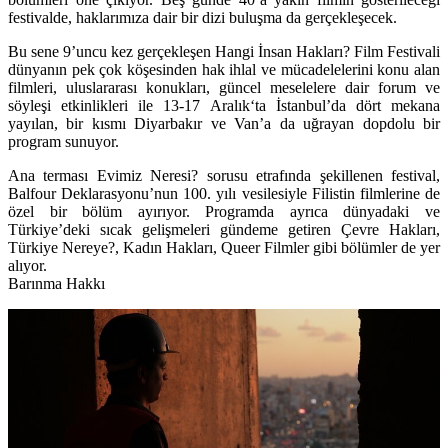
festivalde, haklarımıza dair bir dizi buluşma da gerçekleşecek.
Bu sene 9’uncu kez gerçekleşen
Hangi İnsan Hakları? Film Festivali
dünyanın pek çok köşesinden hak ihlal ve mücadelelerini konu alan
filmleri, uluslararası konukları, güncel meselelere dair forum ve
söyleşi etkinlikleri ile
13-17 Aralık
‘ta İstanbul’da dört mekana
yayılan, bir kısmı Diyarbakır ve Van’a da uğrayan dopdolu bir
program sunuyor.
Ana terması Evimiz Neresi? sorusu etrafında şekillenen festival,
Balfour Deklarasyonu’nun 100. yılı vesilesiyle Filistin filmlerine de
özel bir bölüm ayırıyor. Programda ayrıca dünyadaki ve
Türkiye’deki sıcak gelişmeleri gündeme getiren Çevre Hakları,
Türkiye Nereye?, Kadın Hakları, Queer Filmler gibi bölümler de yer
alıyor.
Barınma Hakkı