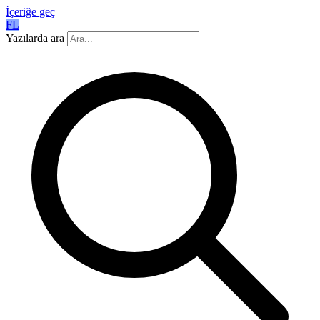
İçeriğe geç
FL
Yazılarda ara