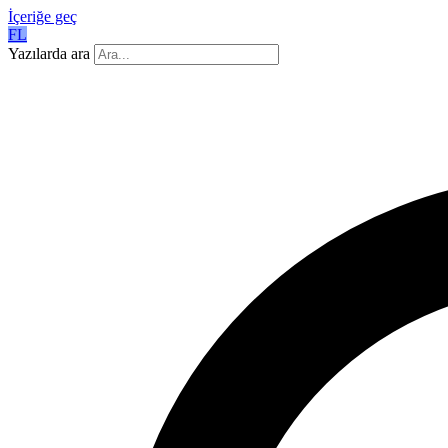
İçeriğe geç
FL
Yazılarda ara