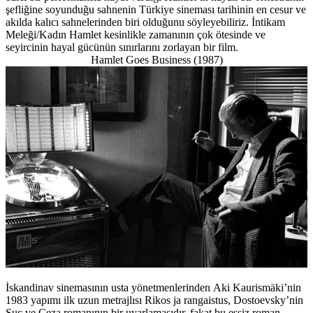
şefliğine soyunduğu sahnenin Türkiye sineması tarihinin en cesur ve
akılda kalıcı sahnelerinden biri olduğunu söyleyebiliriz. İntikam
Meleği/Kadın Hamlet kesinlikle zamanının çok ötesinde ve
seyircinin hayal gücünün sınırlarını zorlayan bir film.
Hamlet Goes Business (1987)
İskandinav sinemasının usta yönetmenlerinden Aki Kaurismäki’nin
1983 yapımı ilk uzun metrajlısı Rikos ja rangaistus, Dostoevsky’nin
Suç ve Ceza romanının bir uyarlamasıdır, fakat bu eşsiz roman,