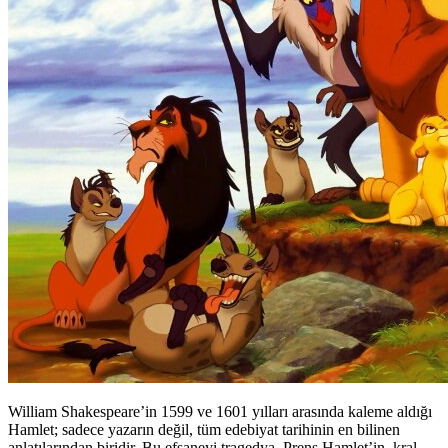
William Shakespeare’in 1599 ve 1601 yılları arasında kaleme aldığı
Hamlet; sadece yazarın değil, tüm edebiyat tarihinin en bilinen
anlatılarından biridir. Bu efsaneyi tragedya, Prens Hamlet’in, kral