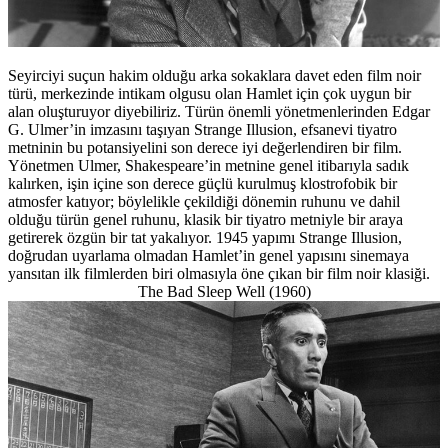
Seyirciyi suçun hakim olduğu arka sokaklara davet eden film noir
türü, merkezinde intikam olgusu olan Hamlet için çok uygun bir
alan oluşturuyor diyebiliriz. Türün önemli yönetmenlerinden Edgar
G. Ulmer’in imzasını taşıyan Strange Illusion, efsanevi tiyatro
metninin bu potansiyelini son derece iyi değerlendiren bir film.
Yönetmen Ulmer, Shakespeare’in metnine genel itibarıyla sadık
kalırken, işin içine son derece güçlü kurulmuş klostrofobik bir
atmosfer katıyor; böylelikle çekildiği dönemin ruhunu ve dahil
olduğu türün genel ruhunu, klasik bir tiyatro metniyle bir araya
getirerek özgün bir tat yakalıyor. 1945 yapımı Strange Illusion,
doğrudan uyarlama olmadan Hamlet’in genel yapısını sinemaya
yansıtan ilk filmlerden biri olmasıyla öne çıkan bir film noir klasiği.
The Bad Sleep Well (1960)