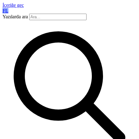
İçeriğe geç
FL
Yazılarda ara