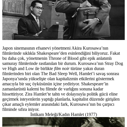
Japon sinemasının efsanevi yönetmeni Akira Kurosawa’nın
filmlerinde sıklıkla Shakespeare’den esinlendiğini biliyoruz. Fakat
bu daha çok, yönetmenin Throne of Blood gibi epik anlatımlı
samuray filmlerinde rastlanılan bir durum. Kurosawa’nın Stray Dog
ve High and Low ile birlikte
film noir
türüne yakın duran
filmlerinden biri olan The Bad Sleep Well, Hamlet’i savaş sonrası
Japonya’sında yükselişte olan kapitalizmin etkilerini göstermek
amacıyla bir suç öyküsünün içine yediriyor. Shakespeare’in
zamanlarüstü kalemi bu filmde de varlığını sonuna kadar
hissettiriyor. Zira Hamlet’te tahtı ve dolayısıyla politik gücü eline
geçirmek isteyenlerin yaptığı planlarla, kapitalist düzende girişilen
çıkar amaçlı eylemler arasındaki fark, Kurosawa’nın bu çarpıcı
filminde sıfıra iniyor.
İntikam Meleği/Kadın Hamlet (1977)