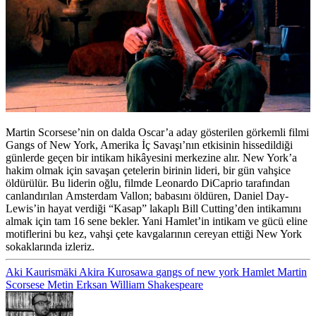
Martin Scorsese’nin on dalda Oscar’a aday gösterilen görkemli filmi
Gangs of New York, Amerika İç Savaşı’nın etkisinin hissedildiği
günlerde geçen bir intikam hikâyesini merkezine alır. New York’a
hakim olmak için savaşan çetelerin birinin lideri, bir gün vahşice
öldürülür. Bu liderin oğlu, filmde Leonardo DiCaprio tarafından
canlandırılan Amsterdam Vallon; babasını öldüren, Daniel Day-
Lewis’in hayat verdiği “Kasap” lakaplı Bill Cutting’den intikamını
almak için tam 16 sene bekler. Yani Hamlet’in intikam ve gücü eline
motiflerini bu kez, vahşi çete kavgalarının cereyan ettiği New York
sokaklarında izleriz.
Aki Kaurismäki
Akira Kurosawa
gangs of new york
Hamlet
Martin
Scorsese
Metin Erksan
William Shakespeare