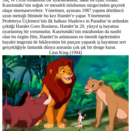
Kaurismäki’nin soğuk ve mesafeli üslubunun süzgecinden geçerek
ulaşır sinemaseverlere. Yönetmen, aynısını 1987 yapımı dördüncü
uzun metrajlı filminde bu kez Hamlet’e yapar. Yönetmenin
Proleterya Üçlemesi’nin ilk halkası Shadows in Paradise’ın ardından
çektiği Hamlet Goes Business, Hamlet’in 20. yüzyıl iş hayatına
uyarlanmış bir yorumudur. Kaurismäki’nin mizahından da nasibi
olan bu özgün film, Hamlet’in anlatısının en önemli ögelerinden
hayalet imgesini de hikâyesinin bir parçası yaparak iş hayatının sert
gerçekliğiyle fantastik dünya arasında çok şık bir denge kurar.
Lion King (1994)