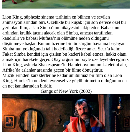
Lion King, şüphesiz sinema tarihinin en bilinen ve sevilen
animasyonlarından biri. Özellikle bir kuşak için son derece özel bir
yeri olan film, aslan Simba’nın hikâyesini takip eder. Babasının
ardından krallık tacını alacak olan Simba, amcası tarafından
kandırılır ve babası Mufasa’nın ölümüne neden olduğunu
düşünmeye başlar. Bunun üzerine bir tür sürgün hayatına başlayan
Simba’nın yokluğunda taht hedeflediği üzere amca Scar’a kalır.
Fakat Simba kendisi için çizilen bu kaderi kabul etmez; hakkı olanı
almak için harekete geçer. Olay örgüsünü böyle özetleyebileceğimiz
Lion King, aslında Shakespeare’in Hamlet oyununun iskeletini alır,
Afrika’da aslanlar arasında geçen bir filme dönüştürür.
Müziklerinden karakterlerine kadar unutulmaz bir film olan Lion
King, Hamlet’in ne denli evrensel ve güçlü bir metin olduğunun da
en net kanıtlarından biridir.
Gangs of New York (2002)