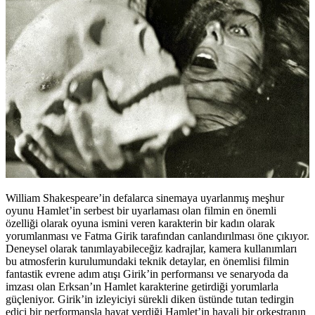
William Shakespeare’in defalarca sinemaya uyarlanmış meşhur
oyunu Hamlet’in serbest bir uyarlaması olan filmin en önemli
özelliği olarak oyuna ismini veren karakterin bir kadın olarak
yorumlanması ve Fatma Girik tarafından canlandırılması öne çıkıyor.
Deneysel olarak tanımlayabileceğiz kadrajlar, kamera kullanımları
bu atmosferin kurulumundaki teknik detaylar, en önemlisi filmin
fantastik evrene adım atışı Girik’in performansı ve senaryoda da
imzası olan Erksan’ın Hamlet karakterine getirdiği yorumlarla
güçleniyor. Girik’in izleyiciyi sürekli diken üstünde tutan tedirgin
edici bir performansla hayat verdiği Hamlet’in hayali bir orkestranın