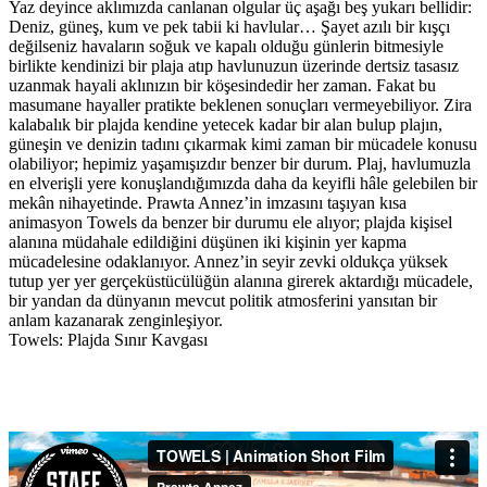
Yaz deyince aklımızda canlanan olgular üç aşağı beş yukarı bellidir:
Deniz, güneş, kum ve pek tabii ki havlular… Şayet azılı bir kışçı
değilseniz havaların soğuk ve kapalı olduğu günlerin bitmesiyle
birlikte kendinizi bir plaja atıp havlunuzun üzerinde dertsiz tasasız
uzanmak hayali aklınızın bir köşesindedir her zaman. Fakat bu
masumane hayaller pratikte beklenen sonuçları vermeyebiliyor. Zira
kalabalık bir plajda kendine yetecek kadar bir alan bulup plajın,
güneşin ve denizin tadını çıkarmak kimi zaman bir mücadele konusu
olabiliyor; hepimiz yaşamışızdır benzer bir durum. Plaj, havlumuzla
en elverişli yere konuşlandığımızda daha da keyifli hâle gelebilen bir
mekân nihayetinde. Prawta Annez’in imzasını taşıyan kısa
animasyon Towels da benzer bir durumu ele alıyor; plajda kişisel
alanına müdahale edildiğini düşünen iki kişinin yer kapma
mücadelesine odaklanıyor. Annez’in seyir zevki oldukça yüksek
tutup yer yer gerçeküstücülüğün alanına girerek aktardığı mücadele,
bir yandan da dünyanın mevcut politik atmosferini yansıtan bir
anlam kazanarak zenginleşiyor.
Towels: Plajda Sınır Kavgası