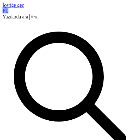
İçeriğe geç
FL
Yazılarda ara