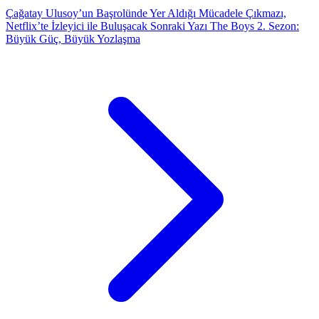
Çağatay Ulusoy’un Başrolünde Yer Aldığı Mücadele Çıkmazı,
Netflix’te İzleyici ile Buluşacak
Sonraki Yazı
The Boys 2. Sezon:
Büyük Güç, Büyük Yozlaşma