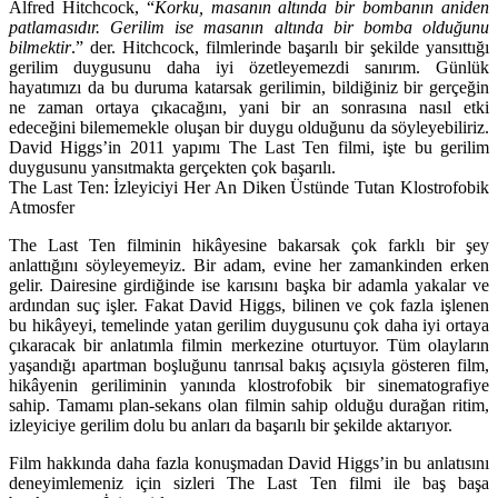
Alfred Hitchcock, “
Korku, masanın altında bir bombanın aniden
patlamasıdır. Gerilim ise masanın altında bir bomba olduğunu
bilmektir
.” der. Hitchcock, filmlerinde başarılı bir şekilde yansıttığı
gerilim duygusunu daha iyi özetleyemezdi sanırım. Günlük
hayatımızı da bu duruma katarsak gerilimin, bildiğiniz bir gerçeğin
ne zaman ortaya çıkacağını, yani bir an sonrasına nasıl etki
edeceğini bilememekle oluşan bir duygu olduğunu da söyleyebiliriz.
David Higgs
’in 2011 yapımı
The Last Ten
filmi, işte bu gerilim
duygusunu yansıtmakta gerçekten çok başarılı.
The Last Ten: İzleyiciyi Her An Diken Üstünde Tutan Klostrofobik
Atmosfer
The Last Ten filminin hikâyesine bakarsak çok farklı bir şey
anlattığını söyleyemeyiz. Bir adam, evine her zamankinden erken
gelir. Dairesine girdiğinde ise karısını başka bir adamla yakalar ve
ardından suç işler. Fakat David Higgs, bilinen ve çok fazla işlenen
bu hikâyeyi, temelinde yatan gerilim duygusunu çok daha iyi ortaya
çıkaracak bir anlatımla filmin merkezine oturtuyor. Tüm olayların
yaşandığı apartman boşluğunu tanrısal bakış açısıyla gösteren film,
hikâyenin geriliminin yanında klostrofobik bir sinematografiye
sahip. Tamamı plan-sekans olan filmin sahip olduğu durağan ritim,
izleyiciye gerilim dolu bu anları da başarılı bir şekilde aktarıyor.
Film hakkında daha fazla konuşmadan David Higgs’in bu anlatısını
deneyimlemeniz için sizleri The Last Ten filmi ile baş başa