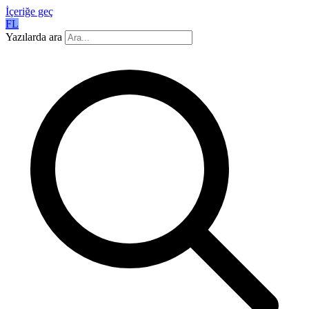
İçeriğe geç
FL
Yazılarda ara