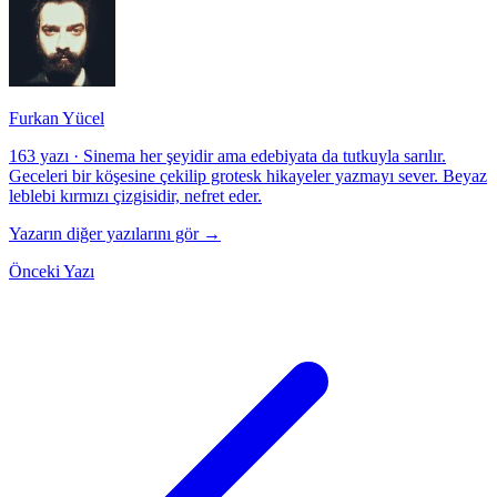
Furkan Yücel
163 yazı
·
Sinema her şeyidir ama edebiyata da tutkuyla sarılır.
Geceleri bir köşesine çekilip grotesk hikayeler yazmayı sever. Beyaz
leblebi kırmızı çizgisidir, nefret eder.
Yazarın diğer yazılarını gör →
Önceki Yazı