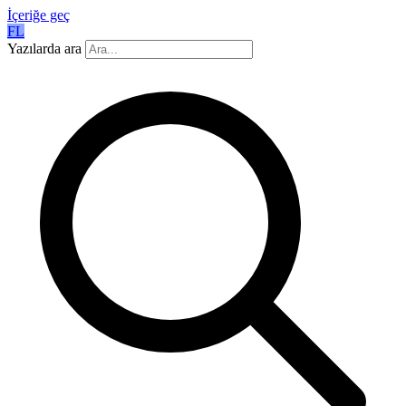
İçeriğe geç
FL
Yazılarda ara