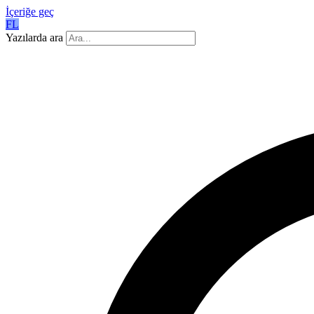
İçeriğe geç
FL
Yazılarda ara