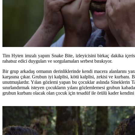
Tim Hyten imzalı yapım Snake Bite, izleyicisini birkaç dakika içerisi
rahatsız edici duyguları ve sorgulamaları serbest bırakıyor.
Bir grup arkadaş ormanın derinliklerinde kendi macera alanlarını yara
karşısına çıkar. Grubun iyi kalplisi, kötü kalplisi, zekisi ve kurban
unutmuşlardır. Yılan gözlemi yapan bu çocuklar aslında Sineklerin Tan
sınırlandırmak isteyen çocukların yılanı gözlemlemesi grubun kabaday
grubun kurbanı olacak olan çocuk için tesadüf ile örülü kader kendini g