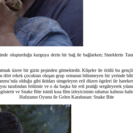
nde oluşturduğu kurguya derin bir bağ ile bağlarken; Sineklerin Tanrıs
tmak üzere bir gizin peşinden gitmektedir. Klişeler ile örülü bu gençlik
ı. Bu dört erkek çocuktan oluşan grup ormanın bilinmeyen bir yerinde bi
rısı’nda olduğu gibi iktidarı simgeleyen eril düzen ögeleri ile hareket 
ısı tarafından bölünür ve o da başka bir eril pratiği sergileyerek yıl
österir ve Snake Bite isimli kısa film izleyicisinin rahatsız kabusu hal
Hafızanın Oyunu ile Gelen Karabasan: Snake Bite