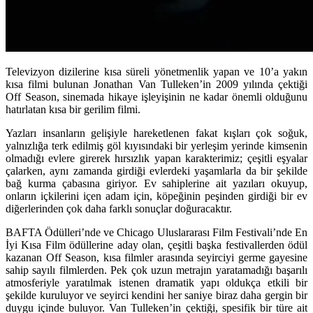
Televizyon dizilerine kısa süreli yönetmenlik yapan ve 10’a yakın
kısa filmi bulunan Jonathan Van Tulleken’in 2009 yılında çektiği
Off Season, sinemada hikaye işleyişinin ne kadar önemli olduğunu
hatırlatan kısa bir gerilim filmi.
Yazları insanların gelişiyle hareketlenen fakat kışları çok soğuk,
yalnızlığa terk edilmiş göl kıyısındaki bir yerleşim yerinde kimsenin
olmadığı evlere girerek hırsızlık yapan karakterimiz; çeşitli eşyalar
çalarken, aynı zamanda girdiği evlerdeki yaşamlarla da bir şekilde
bağ kurma çabasına giriyor. Ev sahiplerine ait yazıları okuyup,
onların içkilerini içen adam için, köpeğinin peşinden girdiği bir ev
diğerlerinden çok daha farklı sonuçlar doğuracaktır.
BAFTA Ödülleri’nde ve Chicago Uluslararası Film Festivali’nde En
İyi Kısa Film ödüllerine aday olan, çeşitli başka festivallerden ödül
kazanan Off Season, kısa filmler arasında seyirciyi germe gayesine
sahip sayılı filmlerden. Pek çok uzun metrajın yaratamadığı başarılı
atmosferiyle yaratılmak istenen dramatik yapı oldukça etkili bir
şekilde kuruluyor ve seyirci kendini her saniye biraz daha gergin bir
duygu içinde buluyor. Van Tulleken’in çektiği, spesifik bir türe ait