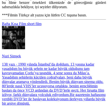
bu filme benzer örnekleri ülkemizde de göreceğimiz günleri
sabırsızlıkla bekliyor, iyi seyirler diliyorum.
***Filmin Türkçe alt yazısı için lütfen CC tuşuna basın.
Bafta
Kısa Film
short film
Nuri Şimşek
138 yazı
·
1990 yılında İstanbul’da doğdum. 13 yaşına kadar
yaşadığım bu büyük şehrin ne kadar büyük olduğunu tam
kavrayamadan Çorlu’ya taşındık. 4 sene sonra da Milas’a.
Yaşadığım şehirlerin küçülen coğrafyaları, beni daha büyük
dünyalar aramaya yönlendirdi. Benim büyük dünyam sinema oldu.
80′lerde nasıl VHS’ler uçuşuyorsa ortalıkta, benim gençliğimin
başları da önce VCD ardından da DVD’lerle geçti. Her fırsatta film
izliyor, farklı dünyalara yolculuk ediyordum.Bir gazetenin haftasonu
verdiği DVD’ler ile başlayan koleksiyonum ilerleyen yıllarda büyük
bir arşive dönüştü.