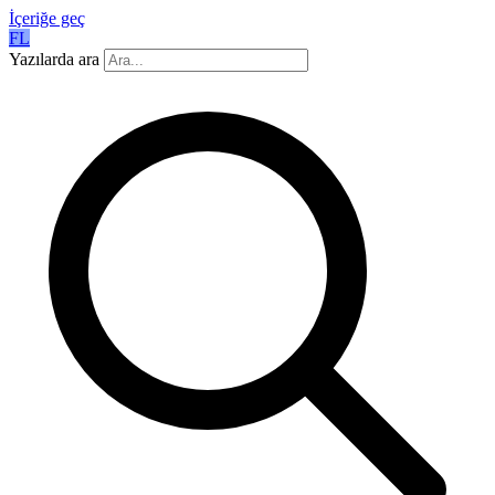
İçeriğe geç
FL
Yazılarda ara