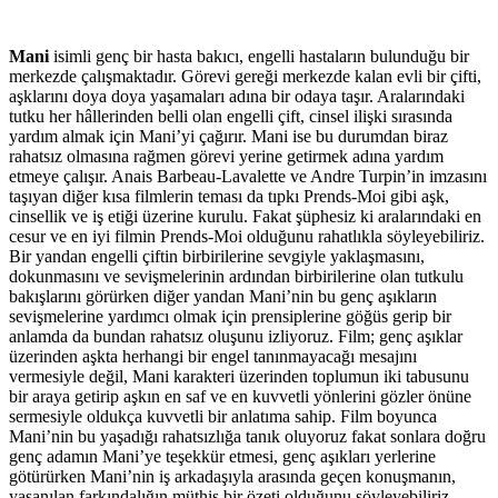
Mani
isimli genç bir hasta bakıcı, engelli hastaların bulunduğu bir
merkezde çalışmaktadır. Görevi gereği merkezde kalan evli bir çifti,
aşklarını doya doya yaşamaları adına bir odaya taşır. Aralarındaki
tutku her hâllerinden belli olan engelli çift, cinsel ilişki sırasında
yardım almak için Mani’yi çağırır. Mani ise bu durumdan biraz
rahatsız olmasına rağmen görevi yerine getirmek adına yardım
etmeye çalışır. Anais Barbeau-Lavalette ve Andre Turpin’in imzasını
taşıyan diğer kısa filmlerin teması da tıpkı Prends-Moi gibi aşk,
cinsellik ve iş etiği üzerine kurulu. Fakat şüphesiz ki aralarındaki en
cesur ve en iyi filmin Prends-Moi olduğunu rahatlıkla söyleyebiliriz.
Bir yandan engelli çiftin birbirilerine sevgiyle yaklaşmasını,
dokunmasını ve sevişmelerinin ardından birbirilerine olan tutkulu
bakışlarını görürken diğer yandan Mani’nin bu genç aşıkların
sevişmelerine yardımcı olmak için prensiplerine göğüs gerip bir
anlamda da bundan rahatsız oluşunu izliyoruz. Film; genç aşıklar
üzerinden aşkta herhangi bir engel tanınmayacağı mesajını
vermesiyle değil, Mani karakteri üzerinden toplumun iki tabusunu
bir araya getirip aşkın en saf ve en kuvvetli yönlerini gözler önüne
sermesiyle oldukça kuvvetli bir anlatıma sahip. Film boyunca
Mani’nin bu yaşadığı rahatsızlığa tanık oluyoruz fakat sonlara doğru
genç adamın Mani’ye teşekkür etmesi, genç aşıkları yerlerine
götürürken Mani’nin iş arkadaşıyla arasında geçen konuşmanın,
yaşanılan farkındalığın müthiş bir özeti olduğunu söyleyebiliriz.