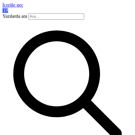
İçeriğe geç
FL
Yazılarda ara