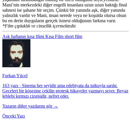
Mani’nin merkezdeki diğer engelli insanlara uzun uzun baktığı final
sahnesi ise şahane bir seçim. Çünkü bir yanında aşk, diğer yanında
yalnızlık vardır ve Mani, insan nerede veya ne koşulda olursa olsun
bu en derin duyguların gerçek öznesi olduğunun farkına varır.
*Film çıplaklık ve cinsellik içermektedir.
Aşk
haftanın kısa filmi
Kısa Film
short film
Furkan Yücel
163 yazı
·
Sinema her şeyidir ama edebiyata da tutkuyla sarılır.
Geceleri bir köşesine çekilip grotesk hikayeler yazmayı sever. Beyaz
leblebi kırmızı çizgisidir, nefret eder.
Yazarın diğer yazılarını gör →
Önceki Yazı