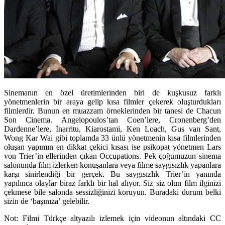
Sinemanın en özel üretimlerinden biri de kuşkusuz farklı
yönetmenlerin bir araya gelip kısa filmler çekerek oluşturdukları
filmlerdir. Bunun en muazzam örneklerinden bir tanesi de Chacun
Son Cinema. Angelopoulos’tan Coen’lere, Cronenberg’den
Dardenne’lere, İnarritu, Kiarostami, Ken Loach, Gus van Sant,
Wong Kar Wai gibi toplamda 33 ünlü yönetmenin kısa filmlerinden
oluşan yapımın en dikkat çekici kısası ise psikopat yönetmen Lars
von Trier’in ellerinden çıkan Occupations. Pek çoğumuzun sinema
salonunda film izlerken konuşanlara veya filme saygısızlık yapanlara
karşı sinirlendiği bir gerçek. Bu saygısızlık Trier’in yanında
yapılınca olaylar biraz farklı bir hal alıyor. Siz siz olun film ilginizi
çekmese bile salonda sessizliğinizi koruyun. Buradaki durum belki
sizin de ‘başınıza’ gelebilir.
Not: Filmi Türkçe altyazılı izlemek için videonun altındaki CC