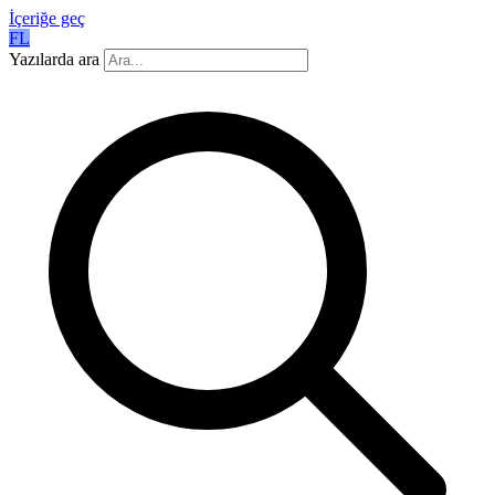
İçeriğe geç
FL
Yazılarda ara