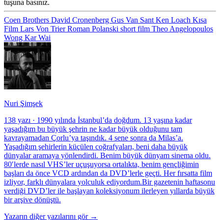
tuşuna basınız.
Coen Brothers
David Cronenberg
Gus Van Sant
Ken Loach
Kısa
Film
Lars Von Trier
Roman Polanski
short film
Theo Angelopoulos
Wong Kar Wai
Nuri Şimşek
138 yazı
·
1990 yılında İstanbul’da doğdum. 13 yaşına kadar
yaşadığım bu büyük şehrin ne kadar büyük olduğunu tam
kavrayamadan Çorlu’ya taşındık. 4 sene sonra da Milas’a.
Yaşadığım şehirlerin küçülen coğrafyaları, beni daha büyük
dünyalar aramaya yönlendirdi. Benim büyük dünyam sinema oldu.
80′lerde nasıl VHS’ler uçuşuyorsa ortalıkta, benim gençliğimin
başları da önce VCD ardından da DVD’lerle geçti. Her fırsatta film
izliyor, farklı dünyalara yolculuk ediyordum.Bir gazetenin haftasonu
verdiği DVD’ler ile başlayan koleksiyonum ilerleyen yıllarda büyük
bir arşive dönüştü.
Yazarın diğer yazılarını gör →