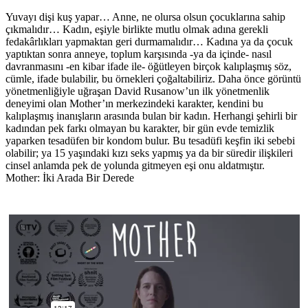
Yuvayı dişi kuş yapar… Anne, ne olursa olsun çocuklarına sahip
çıkmalıdır… Kadın, eşiyle birlikte mutlu olmak adına gerekli
fedakârlıkları yapmaktan geri durmamalıdır… Kadına ya da çocuk
yaptıktan sonra anneye, toplum karşısında -ya da içinde- nasıl
davranmasını -en kibar ifade ile- öğütleyen birçok kalıplaşmış söz,
cümle, ifade bulabilir, bu örnekleri çoğaltabiliriz. Daha önce görüntü
yönetmenliğiyle uğraşan David Rusanow’un ilk yönetmenlik
deneyimi olan Mother’ın merkezindeki karakter, kendini bu
kalıplaşmış inanışların arasında bulan bir kadın. Herhangi şehirli bir
kadından pek farkı olmayan bu karakter, bir gün evde temizlik
yaparken tesadüfen bir kondom bulur. Bu tesadüfi keşfin iki sebebi
olabilir; ya 15 yaşındaki kızı seks yapmış ya da bir süredir ilişkileri
cinsel anlamda pek de yolunda gitmeyen eşi onu aldatmıştır.
Mother: İki Arada Bir Derede