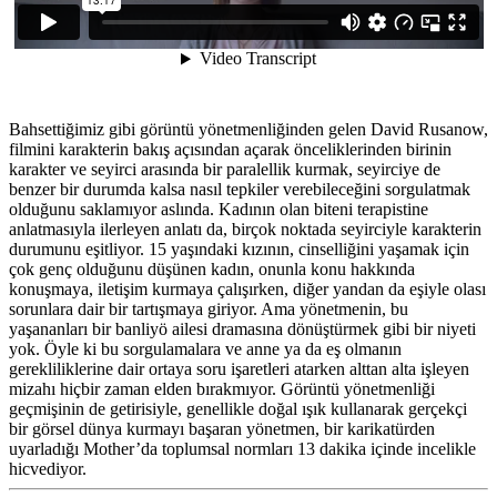
Bahsettiğimiz gibi görüntü yönetmenliğinden gelen David Rusanow,
filmini karakterin bakış açısından açarak önceliklerinden birinin
karakter ve seyirci arasında bir paralellik kurmak, seyirciye de
benzer bir durumda kalsa nasıl tepkiler verebileceğini sorgulatmak
olduğunu saklamıyor aslında. Kadının olan biteni terapistine
anlatmasıyla ilerleyen anlatı da, birçok noktada seyirciyle karakterin
durumunu eşitliyor. 15 yaşındaki kızının, cinselliğini yaşamak için
çok genç olduğunu düşünen kadın, onunla konu hakkında
konuşmaya, iletişim kurmaya çalışırken, diğer yandan da eşiyle olası
sorunlara dair bir tartışmaya giriyor. Ama yönetmenin, bu
yaşananları bir banliyö ailesi dramasına dönüştürmek gibi bir niyeti
yok. Öyle ki bu sorgulamalara ve anne ya da eş olmanın
gerekliliklerine dair ortaya soru işaretleri atarken alttan alta işleyen
mizahı hiçbir zaman elden bırakmıyor. Görüntü yönetmenliği
geçmişinin de getirisiyle, genellikle doğal ışık kullanarak gerçekçi
bir görsel dünya kurmayı başaran yönetmen, bir karikatürden
uyarladığı Mother’da toplumsal normları 13 dakika içinde incelikle
hicvediyor.