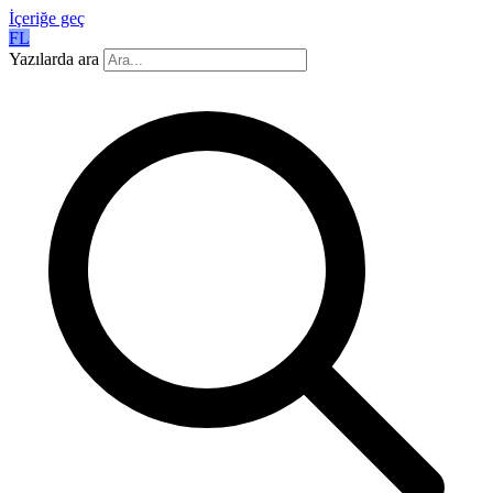
İçeriğe geç
FL
Yazılarda ara